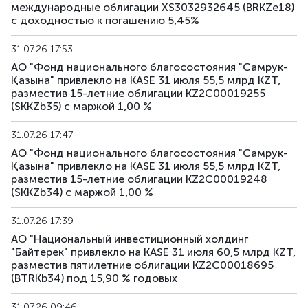
международные облигации XS3032932645 (BRKZe18)
с доходностью к погашению 5,45%
31.07.26 17:53
АО "Фонд национального благосостояния "Самрук-
Қазына" привлекло на KASE 31 июля 55,5 млрд KZT,
разместив 15-летние облигации KZ2C00019255
(SKKZb35) с маржой 1,00 %
31.07.26 17:47
АО "Фонд национального благосостояния "Самрук-
Қазына" привлекло на KASE 31 июля 55,5 млрд KZT,
разместив 15-летние облигации KZ2C00019248
(SKKZb34) с маржой 1,00 %
31.07.26 17:39
АО "Национальный инвестиционный холдинг
"Байтерек" привлекло на KASE 31 июля 60,5 млрд KZT,
разместив пятилетние облигации KZ2C00018695
(BTRKb34) под 15,90 % годовых
31.07.26 09:46