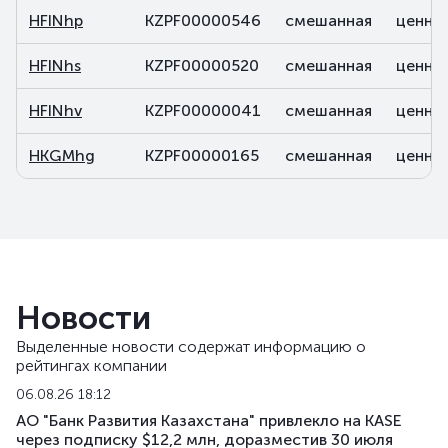
HFINhp
KZPF00000546
смешанная
ценны
HFINhs
KZPF00000520
смешанная
ценны
HFINhv
KZPF00000041
смешанная
ценны
HKGMhg
KZPF00000165
смешанная
ценны
Новости
Выделенные новости содержат информацию о
рейтингах компании
06.08.26 18:12
АО "Банк Развития Казахстана" привлекло на KASE
через подписку $12,2 млн, доразместив 30 июля