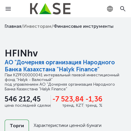
KZ
Главная
/
Инвесторам
/
Финансовые инструменты
RU
HFINhv
EN
АО "Дочерняя организация Народного
Банка Казахстана "Halyk Finance"
Паи
KZPF00000041
интервальный паевой инвестиционный
фонд "Halyk - Валютный"
под управлением
АО "Дочерняя организация Народного
Банка Казахстана "Halyk Finance"
546 212,45
-7 523,84
-1,36
цена последней сделки
тренд, KZT
тренд, %
Характеристики ценной бумаги
Торги