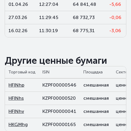
01.04.26
12:27:04
64 841,48
-5,66
27.03.26
11:29:45
68 732,73
-0,06
16.02.26
11:30:19
68 775,31
-3,06
Другие ценные бумаги
Торговый код
ISIN
Площадка
Сектор
HFINhp
KZPF00000546
смешанная
ценны
HFINhs
KZPF00000520
смешанная
ценны
HFINhv
KZPF00000041
смешанная
ценны
HKGMhg
KZPF00000165
смешанная
ценны