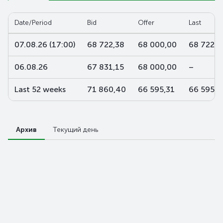
Date/Period
Bid
Offer
Last
07.08.26 (17:00)
68 722,38
68 000,00
68 722,3
06.08.26
67 831,15
68 000,00
–
Last 52 weeks
71 860,40
66 595,31
66 595,3
Архив
Текущий день