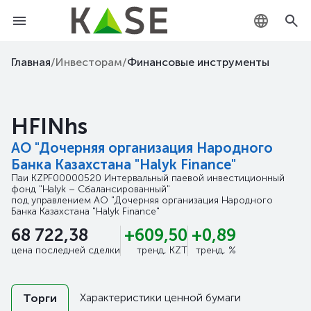
KZ
Главная
/
Инвесторам
/
Финансовые инструменты
RU
HFINhs
EN
АО "Дочерняя организация Народного
Банка Казахстана "Halyk Finance"
Паи
KZPF00000520
Интервальный паевой инвестиционный
фонд "Halyk – Сбалансированный"
под управлением
АО "Дочерняя организация Народного
Банка Казахстана "Halyk Finance"
68 722,38
+609,50
+0,89
цена последней сделки
тренд, KZT
тренд, %
Характеристики ценной бумаги
Торги