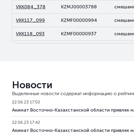
VKK084_378
KZMJ00003788
смешан
VKK117_099
KZMF00000994
смешан
VKK118_093
KZMF00000937
смешан
VKK119_010
KZMF00000101
смешан
VKK119_074
KZMF00000747
смешан
VKK120_227
KZMJ00002277
смешан
Новости
VKK120_232
KZMJ00002327
смешан
Выделенные новости содержат информацию о рейтин
VKK120_254
KZMJ00002541
смешан
22.06.23 17:50
Акимат Восточно-Казахстанской области привлек на
VKK120_255
KZMJ00002558
смешан
22.06.23 17:42
VKK120_272
KZMJ00002723
смешан
Акимат Восточно-Казахстанской области привлек на