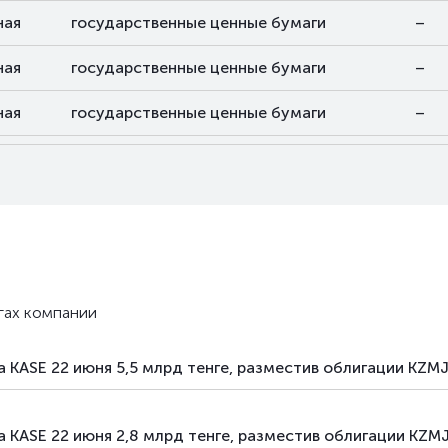
ная
государственные ценные бумаги
–
ная
государственные ценные бумаги
–
ная
государственные ценные бумаги
–
ная
государственные ценные бумаги
–
ная
государственные ценные бумаги
–
ная
государственные ценные бумаги
–
ная
государственные ценные бумаги
–
гах компании
ная
государственные ценные бумаги
–
 KASE 22 июня 5,5 млрд тенге, разместив облигации KZM
ная
государственные ценные бумаги
–
ная
государственные ценные бумаги
–
 KASE 22 июня 2,8 млрд тенге, разместив облигации KZ