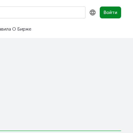
Войти
авила
О Бирже
KZ
RU
EN