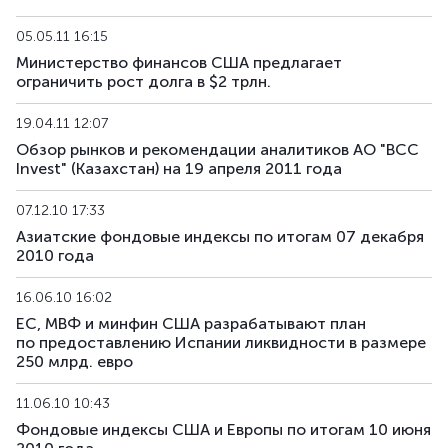
US179_2609
US912797RS85
смешанная
гос
05.05.11 16:15
Министерство финансов США предлагает
US181_3005
US912828ZQ64
смешанная
гос
ограничить рост долга в $2 трлн.
US182_3305
US91282CHC82
смешанная
гос
19.04.11 12:07
Обзор рынков и рекомендации аналитиков АО "BCC
US183_2710
US91282CLQ23
смешанная
гос
Invest" (Казахстан) на 19 апреля 2011 года
US184_2810
US91282CDF59
смешанная
гос
07.12.10 17:33
Азиатские фондовые индексы по итогам 07 декабря
US185_2610
US912797SA68
смешанная
гос
2010 года
US186_2610
US912797SK41
смешанная
гос
16.06.10 16:02
ЕС, МВФ и минфин США разрабатывают план
US189_2610
US91282CJC64
смешанная
гос
по предоставлению Испании ликвидности в размере
250 млрд. евро
US190_2612
US91282CJP77
смешанная
гос
11.06.10 10:43
Фондовые индексы США и Европы по итогам 10 июня
US191_2806
US91282CCH25
смешанная
гос