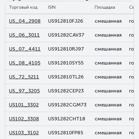
Торговый код
ISIN
Площадка
Сек
US_04_2908
US912810FJ26
смешанная
гос
US_06_3011
US91282CAV37
смешанная
гос
US_07_4411
US912810RJ97
смешанная
гос
US_08_4105
US912810SY55
смешанная
гос
US_72_5211
US912810TL26
смешанная
гос
US_97_3205
US91282CEP23
смешанная
гос
US101_3302
US91282CGM73
смешанная
гос
US102_3308
US91282CHT18
смешанная
гос
US103_3102
US912810FP85
смешанная
гос