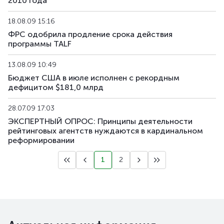
2010 года
US193_2612
US912797TC16
смешанная
гос
18.08.09 15:16
ФРС одобрила продление срока действия
US194_2609
US91282CLP40
смешанная
гос
программы TALF
US195_2701
US912828Z781
смешанная
гос
13.08.09 10:49
Бюджет США в июле исполнен с рекордным
US196_3008
US91282CAE12
смешанная
гос
дефицитом $181,0 млрд
US197_2802
US91282CGP05
смешанная
гос
28.07.09 17:03
ЭКСПЕРТНЫЙ ОПРОС: Принципы деятельности
US198_2804
US91282CMW81
смешанная
гос
рейтинговых агентств нуждаются в кардинальном
реформировании
US199_2808
US91282CNU17
смешанная
гос
1
2
US200_2803
US91282CMS79
смешанная
гос