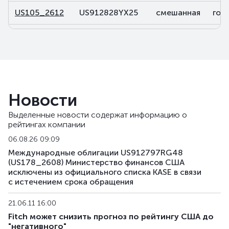
US105_2612
US912828YX25
смешанная
гос
US106_2812
US91282CDP32
смешанная
гос
US107_3102
US91282CBL46
смешанная
гос
US108_2701
US912828V491
смешанная
гос
Новости
US141_2611
US91282CJK80
смешанная
гос
Выделенные новости содержат информацию о
рейтингах компании
US142_3105
US91282CKU44
смешанная
гос
06.08.26 09:09
US143_3405
US91282CKQ32
смешанная
гос
Международные облигации US912797RG48
(US178_2608) Министерство финансов США
исключены из официального списка KASE в связи
US158_2610
US912828YQ73
смешанная
гос
с истечением срока обращения
US159_4311
US912810TW80
смешанная
гос
21.06.11 16:00
Fitch может снизить прогноз по рейтингу США до
US168_2701
US91282CMH15
смешанная
гос
"негативного"