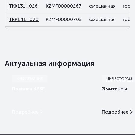
TKK131_026
KZMF00000267
смешанная
госу
TKK141_070
KZMF00000705
смешанная
госу
TKK143_055
KZMF00000556
смешанная
госу
TKK143_056
KZMF00000564
смешанная
госу
TKK143_069
KZMF00000697
смешанная
госу
Актуальная информация
ИНФОРМАЦИЯ
ИНВЕСТОРАМ
Правила KASE
Эмитенты
Подробнее
Подробнее