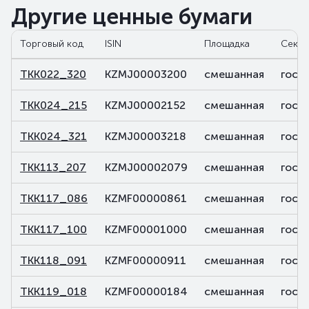
Другие ценные бумаги
Торговый код
ISIN
Площадка
Секто
TKK022_320
KZMJ00003200
смешанная
госу
TKK024_215
KZMJ00002152
смешанная
госу
TKK024_321
KZMJ00003218
смешанная
госу
TKK113_207
KZMJ00002079
смешанная
госу
TKK117_086
KZMF00000861
смешанная
госу
TKK117_100
KZMF00001000
смешанная
госу
TKK118_091
KZMF00000911
смешанная
госу
TKK119_018
KZMF00000184
смешанная
госу