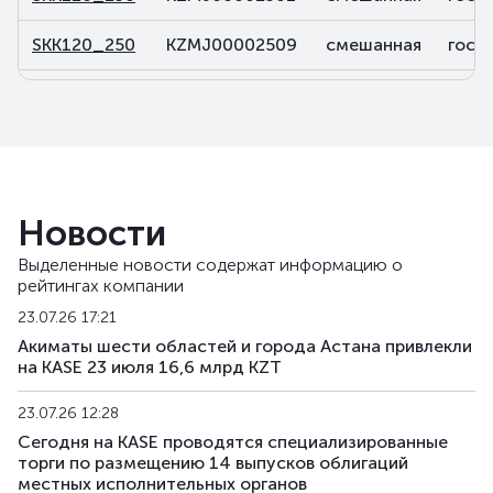
SKK120_250
KZMJ00002509
смешанная
госу
SKK120_262
KZMJ00002624
смешанная
госу
SKK120_270
KZMJ00002707
смешанная
госу
SKK120_319
KZMJ00003192
смешанная
госу
Новости
SKK131_014
KZMF00000143
смешанная
госу
Выделенные новости содержат информацию о
рейтингах компании
SKK143_040
KZMF00000408
смешанная
госу
23.07.26 17:21
SKK143_041
KZMF00000416
смешанная
госу
Акиматы шести областей и города Астана привлекли
на KASE 23 июля 16,6 млрд KZT
SKK143_059
KZMF00000598
смешанная
госу
23.07.26 12:28
SKK180_260
KZMJ00002608
смешанная
госу
Сегодня на KASE проводятся специализированные
торги по размещению 14 выпусков облигаций
местных исполнительных органов