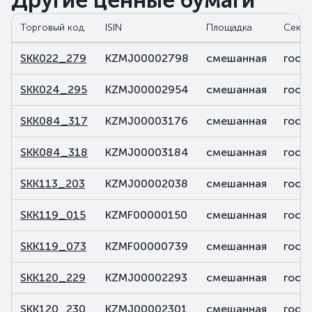
Другие ценные бумаги
Торговый код
ISIN
Площадка
Секто
SKK022_279
KZMJ00002798
смешанная
госу
SKK024_295
KZMJ00002954
смешанная
госу
SKK084_317
KZMJ00003176
смешанная
госу
SKK084_318
KZMJ00003184
смешанная
госу
SKK113_203
KZMJ00002038
смешанная
госу
SKK119_015
KZMF00000150
смешанная
госу
SKK119_073
KZMF00000739
смешанная
госу
SKK120_229
KZMJ00002293
смешанная
госу
SKK120_230
KZMJ00002301
смешанная
госу