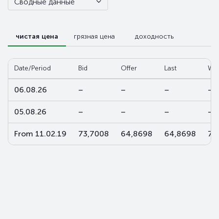
Сводные данные
чистая цена
грязная цена
доходность
Date/Period
Bid
Offer
Last
W-a
06.08.26
–
–
–
–
05.08.26
–
–
–
–
From 11.02.19
73,7008
64,8698
64,8698
73