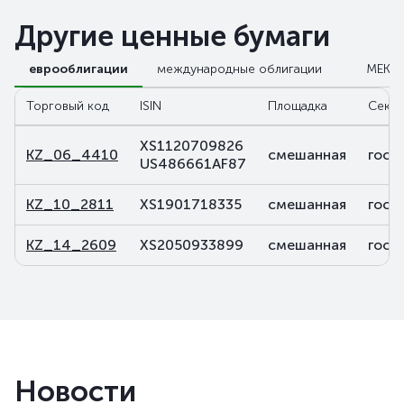
Другие ценные бумаги
еврооблигации
международные облигации
МЕКК
Торговый код
ISIN
Площадка
Сект
XS1120709826
KZ_06_4410
смешанная
госу
US486661AF87
KZ_10_2811
XS1901718335
смешанная
госу
KZ_14_2609
XS2050933899
смешанная
госу
Новости