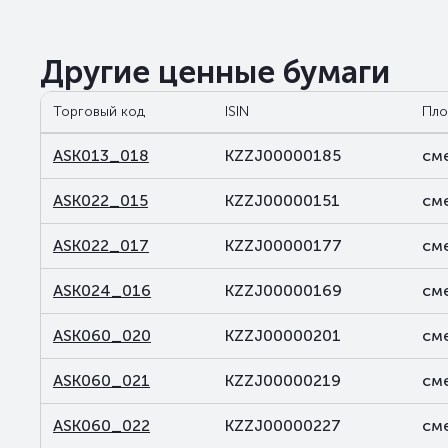
Другие ценные бумаги
Торговый код
ISIN
Пло
ASK013_018
KZZJ00000185
см
ASK022_015
KZZJ00000151
см
ASK022_017
KZZJ00000177
см
ASK024_016
KZZJ00000169
см
ASK060_020
KZZJ00000201
см
ASK060_021
KZZJ00000219
см
ASK060_022
KZZJ00000227
см