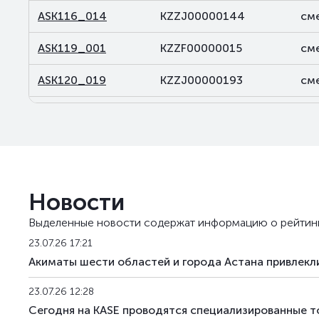
ASK116_014
KZZJ00000144
см
ASK119_001
KZZF00000015
см
ASK120_019
KZZJ00000193
см
NSK119_006
KZZF00000064
см
NSK131_002
KZZF00000023
см
NSK143_003
KZZF00000031
см
Новости
NSK143_004
KZZF00000049
см
Выделенные новости содержат информацию о рейтин
NSK143_005
KZZF00000056
см
23.07.26 17:21
Акиматы шести областей и города Астана привлекли
23.07.26 12:28
Сегодня на KASE проводятся специализированные т