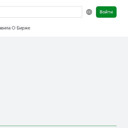
Войти
авила
О Бирже
KZ
RU
EN