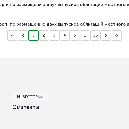
орги по размещению двух выпусков облигаций местного 
орги по размещению двух выпусков облигаций местного 
1
2
3
4
5
...
16
ИНВЕСТОРАМ
Эмитенты