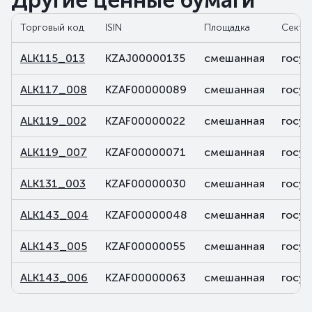
Другие ценные бумаги
Торговый код
ISIN
Площадка
Секто
ALK115_013
KZAJ00000135
смешанная
госуд
ALK117_008
KZAF00000089
смешанная
госуд
ALK119_002
KZAF00000022
смешанная
госуд
ALK119_007
KZAF00000071
смешанная
госуд
ALK131_003
KZAF00000030
смешанная
госуд
ALK143_004
KZAF00000048
смешанная
госуд
ALK143_005
KZAF00000055
смешанная
госуд
ALK143_006
KZAF00000063
смешанная
госуд