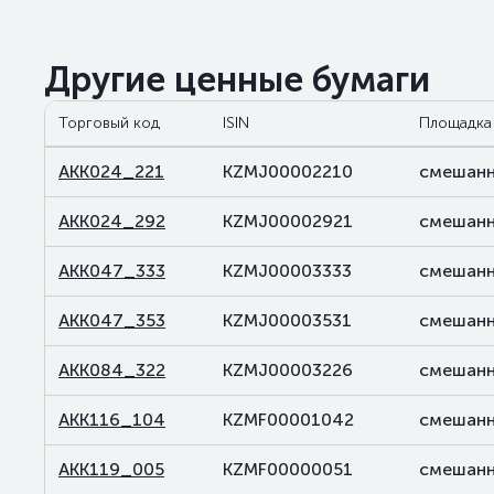
Другие ценные бумаги
Торговый код
ISIN
Площадка
AKK024_221
KZMJ00002210
смешанн
AKK024_292
KZMJ00002921
смешанн
AKK047_333
KZMJ00003333
смешанн
AKK047_353
KZMJ00003531
смешанн
AKK084_322
KZMJ00003226
смешанн
AKK116_104
KZMF00001042
смешанн
AKK119_005
KZMF00000051
смешанн