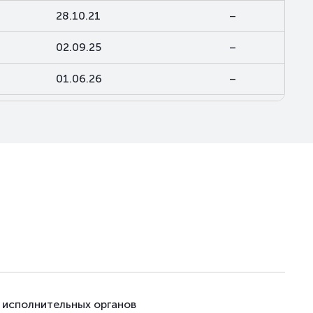
28.10.21
–
02.09.25
–
01.06.26
–
торги приостановлены
–
23.10.20
–
23.10.20
–
30.12.20
–
 исполнительных органов