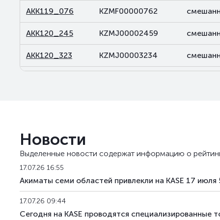
AKK119_076
KZMF00000762
смешанн
AKK120_245
KZMJ00002459
смешанн
AKK120_323
KZMJ00003234
смешанн
AKK131_028
KZMF00000283
смешанн
AKK143_036
KZMF00000366
смешанн
AKK143_037
KZMF00000374
смешанн
Новости
AKK143_061
KZMF00000614
смешанн
Выделенные новости содержат информацию о рейтин
17.07.26 16:55
Акиматы семи областей привлекли на KASE 17 июля 
17.07.26 09:44
Сегодня на KASE проводятся специализированные т