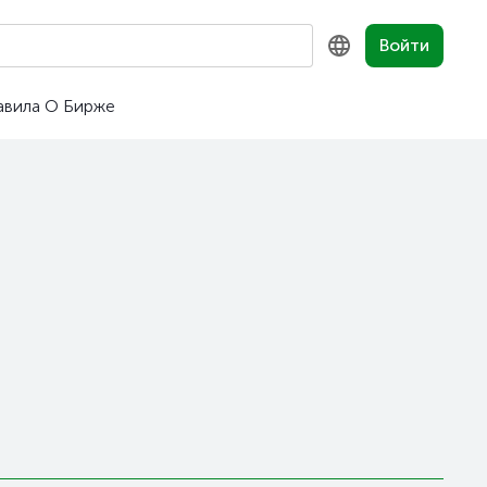
Войти
авила
О Бирже
KZ
RU
EN