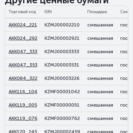
Другие ценные бумаги
Торговый код
ISIN
Площадка
Секто
AKK024_221
KZMJ00002210
смешанная
госу
AKK024_292
KZMJ00002921
смешанная
госу
AKK047_333
KZMJ00003333
смешанная
госу
AKK047_353
KZMJ00003531
смешанная
госу
AKK084_322
KZMJ00003226
смешанная
госу
AKK116_104
KZMF00001042
смешанная
госу
AKK119_005
KZMF00000051
смешанная
госу
AKK119_076
KZMF00000762
смешанная
госу
AKK120_245
KZMJ00002459
смешанная
госу