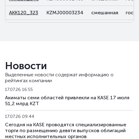
AKK120_323
KZMJ00003234
смешанная
госу
AKK131_028
KZMF00000283
смешанная
госу
AKK143_036
KZMF00000366
смешанная
госу
AKK143_037
KZMF00000374
смешанная
госу
Новости
AKK143_061
KZMF00000614
смешанная
госу
Выделенные новости содержат информацию о
рейтингах компании
17.07.26 16:55
Акиматы семи областей привлекли на KASE 17 июля
51,2 млрд KZT
17.07.26 09:44
Сегодня на KASE проводятся специализированные
торги по размещению девяти выпусков облигаций
местных исполнительных органов