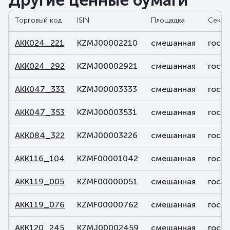
Другие ценные бумаги
Торговый код
ISIN
Площадка
Секто
AKK024_221
KZMJ00002210
смешанная
госу
AKK024_292
KZMJ00002921
смешанная
госу
AKK047_333
KZMJ00003333
смешанная
госу
AKK047_353
KZMJ00003531
смешанная
госу
AKK084_322
KZMJ00003226
смешанная
госу
AKK116_104
KZMF00001042
смешанная
госу
AKK119_005
KZMF00000051
смешанная
госу
AKK119_076
KZMF00000762
смешанная
госу
AKK120_245
KZMJ00002459
смешанная
госу