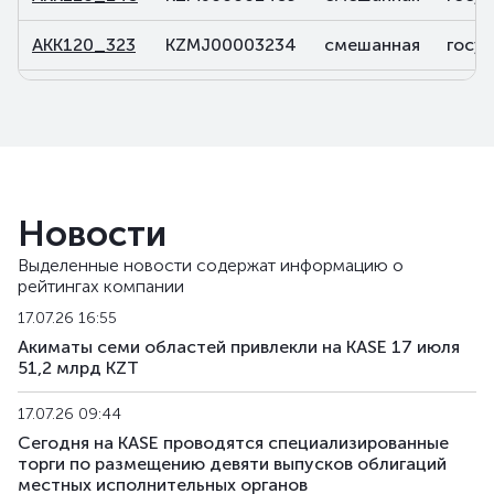
AKK120_323
KZMJ00003234
смешанная
госу
AKK131_028
KZMF00000283
смешанная
госу
AKK143_036
KZMF00000366
смешанная
госу
AKK143_037
KZMF00000374
смешанная
госу
Новости
AKK143_061
KZMF00000614
смешанная
госу
Выделенные новости содержат информацию о
рейтингах компании
17.07.26 16:55
Акиматы семи областей привлекли на KASE 17 июля
51,2 млрд KZT
17.07.26 09:44
Сегодня на KASE проводятся специализированные
торги по размещению девяти выпусков облигаций
местных исполнительных органов