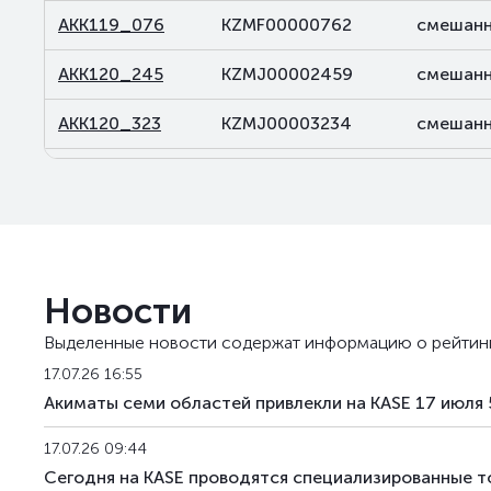
AKK119_076
KZMF00000762
смешанн
AKK120_245
KZMJ00002459
смешанн
AKK120_323
KZMJ00003234
смешанн
AKK131_028
KZMF00000283
смешанн
AKK143_036
KZMF00000366
смешанн
AKK143_037
KZMF00000374
смешанн
Новости
AKK143_061
KZMF00000614
смешанн
Выделенные новости содержат информацию о рейтин
17.07.26 16:55
Акиматы семи областей привлекли на KASE 17 июля 
17.07.26 09:44
Сегодня на KASE проводятся специализированные т