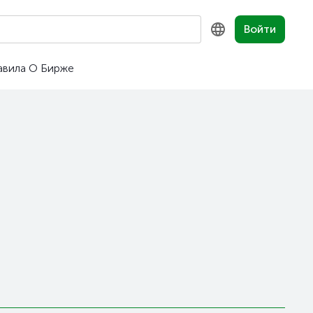
Войти
авила
О Бирже
KZ
RU
EN