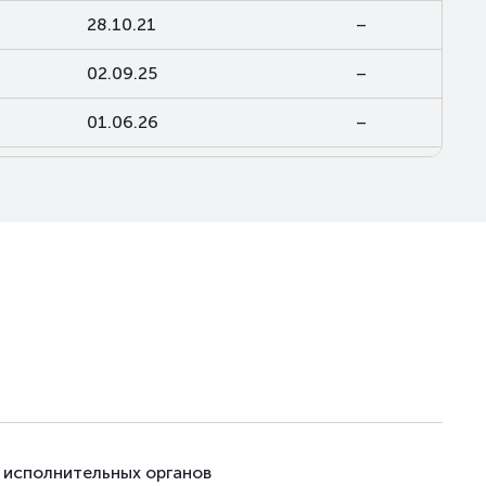
28.10.21
–
02.09.25
–
01.06.26
–
торги приостановлены
–
23.10.20
–
23.10.20
–
30.12.20
–
 исполнительных органов