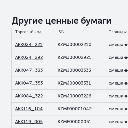
Другие ценные бумаги
Торговый код
ISIN
Площадка
AKK024_221
KZMJ00002210
смешанн
AKK024_292
KZMJ00002921
смешанн
AKK047_333
KZMJ00003333
смешанн
AKK047_353
KZMJ00003531
смешанн
AKK084_322
KZMJ00003226
смешанн
AKK116_104
KZMF00001042
смешанн
AKK119_005
KZMF00000051
смешанн