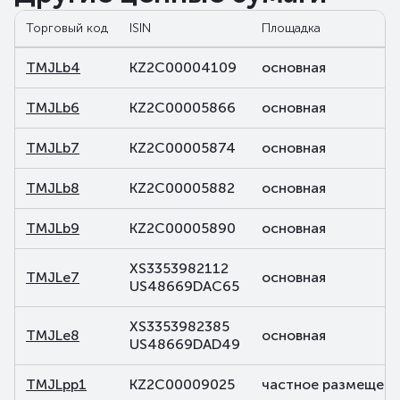
Торговый код
ISIN
Площадка
TMJLb4
KZ2C00004109
основная
TMJLb6
KZ2C00005866
основная
TMJLb7
KZ2C00005874
основная
TMJLb8
KZ2C00005882
основная
TMJLb9
KZ2C00005890
основная
XS3353982112
TMJLe7
основная
US48669DAC65
XS3353982385
TMJLe8
основная
US48669DAD49
TMJLpp1
KZ2C00009025
частное размещени