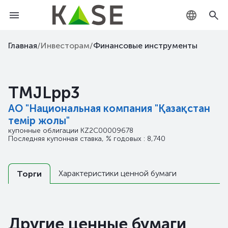
KZ
Главная
/
Инвесторам
/
Финансовые инструменты
RU
TMJLpp3
EN
АО "Национальная компания "Қазақстан
темір жолы"
купонные облигации
KZ2C00009678
Последняя купонная ставка, % годовых : 8,740
Характеристики ценной бумаги
Торги
Другие ценные бумаги