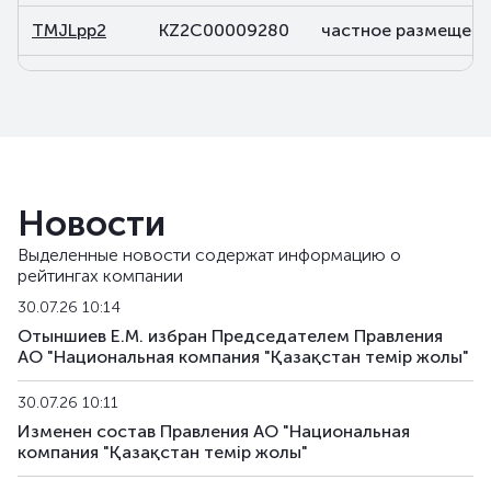
TMJLpp2
KZ2C00009280
частное размещени
TMJLpp3
KZ2C00009678
частное размещени
TMJLpp4
KZ2C00011484
частное размещени
TMJLpp5
KZ2C00016434
частное размещени
Новости
Выделенные новости содержат информацию о
рейтингах компании
30.07.26 10:14
Отыншиев Е.М. избран Председателем Правления
АО "Национальная компания "Қазақстан темір жолы"
30.07.26 10:11
Изменен состав Правления АО "Национальная
компания "Қазақстан темір жолы"