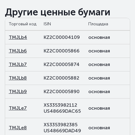
Другие ценные бумаги
Торговый код
ISIN
Площадка
TMJLb4
KZ2C00004109
основная
TMJLb6
KZ2C00005866
основная
TMJLb7
KZ2C00005874
основная
TMJLb8
KZ2C00005882
основная
TMJLb9
KZ2C00005890
основная
XS3353982112
TMJLe7
основная
US48669DAC65
XS3353982385
TMJLe8
основная
US48669DAD49