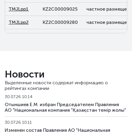
TMJLpp1
KZ2C00009025
частное размещени
TMJLpp2
KZ2C00009280
частное размещени
TMJLpp3
KZ2C00009678
частное размещени
TMJLpp4
KZ2C00011484
частное размещени
TMJLpp5
KZ2C00016434
частное размещени
Новости
Выделенные новости содержат информацию о
рейтингах компании
30.07.26 10:14
Отыншиев Е.М. избран Председателем Правления
АО "Национальная компания "Қазақстан темір жолы"
30.07.26 10:11
Изменен состав Правления АО "Национальная