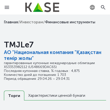
KZ
Главная
/
Инвесторам
/
Финансовые инструменты
RU
TMJLe7
EN
АО "Национальная компания "Қазақстан
темір жолы"
гарантированные купонные международные облигации
XS3353982112
(US48669DAC65)
Последняя купонная ставка, % годовых : 4,875
Количество дней до погашения: 1 703
Период обращения: 29.04.26 – 29.04.31
Характеристики ценной бумаги
Торги