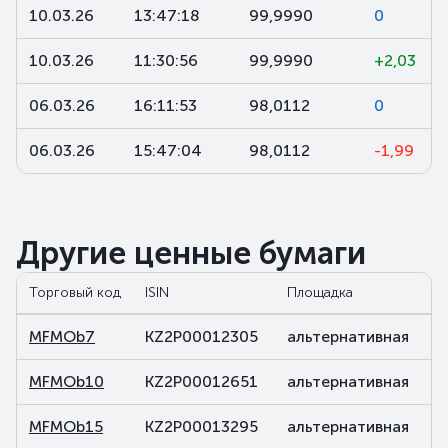
10.03.26
13:47:18
99,9990
0
10.03.26
11:30:56
99,9990
+2,03
06.03.26
16:11:53
98,0112
0
06.03.26
15:47:04
98,0112
-1,99
Другие ценные бумаги
Торговый код
ISIN
Площадка
С
MFMOb7
KZ2P00012305
альтернативная
д
MFMOb10
KZ2P00012651
альтернативная
д
MFMOb15
KZ2P00013295
альтернативная
д