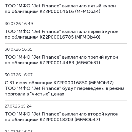
ТОО "МФО "Jet Finance" выплатило пятый купон
MFMOb43
KZ2P00017882
альтернативная
д
по облигациям KZ2P00014616 (MFMOb34)
MFMOb44
KZ2P00017890
альтернативная
д
30.07.26 16:49
ТОО "МФО "Jet Finance" выплатило первый купон
MFMOb45
KZ2P00018195
альтернативная
д
по облигациям KZ2P00016785 (MFMOb40)
MFMOb46
KZ2P00018229
альтернативная
д
30.07.26 16:31
ТОО "МФО "Jet Finance" выплатило третий купон
MFMOb47
KZ2P00018203
альтернативная
д
по облигациям KZ2P00014483 (MFMOb31)
MFMOb48
KZ2P00018211
альтернативная
д
30.07.26 16:07
С 31 июля облигации KZ2P00016850 (MFMOb37)
MFMOb49
KZ2P00018880
альтернативная
д
ТОО "МФО "Jet Finance" будут переведены в режим
торговли в "чистых" ценах
MFMOb50
KZ2P00018898
альтернативная
д
27.07.26 15:24
ТОО "МФО "Jet Finance" выплатило второй купон
по облигациям KZ2P00018203 (MFMOb47)
24.07.26 16:05