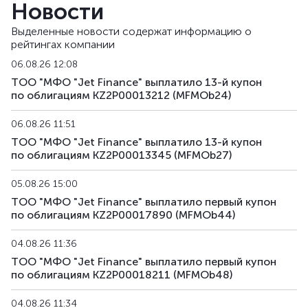
Новости
MFMOb33
KZ2P00014608
альтернативная
д
Выделенные новости содержат информацию о
рейтингах компании
MFMOb34
KZ2P00014616
альтернативная
д
06.08.26 12:08
MFMOb35
KZ2P00016686
альтернативная
д
ТОО "МФО "Jet Finance" выплатило 13-й купон
по облигациям KZ2P00013212 (MFMOb24)
MFMOb36
KZ2P00016694
альтернативная
д
06.08.26 11:51
MFMOb37
KZ2P00016850
альтернативная
д
ТОО "МФО "Jet Finance" выплатило 13-й купон
по облигациям KZ2P00013345 (MFMOb27)
MFMOb38
KZ2P00016868
альтернативная
д
05.08.26 15:00
ТОО "МФО "Jet Finance" выплатило первый купон
MFMOb39
KZ2P00016876
альтернативная
д
по облигациям KZ2P00017890 (MFMOb44)
MFMOb40
KZ2P00016785
альтернативная
д
04.08.26 11:36
ТОО "МФО "Jet Finance" выплатило первый купон
MFMOb41
KZ2P00016793
альтернативная
д
по облигациям KZ2P00018211 (MFMOb48)
MFMOb42
KZ2P00016819
альтернативная
д
04.08.26 11:34