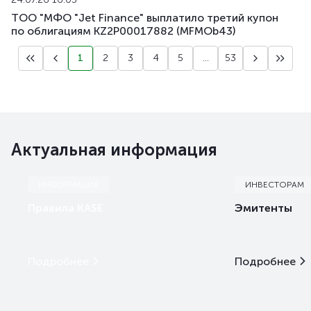
ТОО "МФО "Jet Finance" выплатило третий купон
по облигациям KZ2P00017882 (MFMOb43)
1
2
3
4
5
...
53
Актуальная информация
ИНФОРМАЦИЯ
ИНВЕСТОРАМ
Правила KASE
Эмитенты
Подробнее
Подробнее