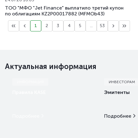
ТОО "МФО "Jet Finance" выплатило третий купон
по облигациям KZ2P00017882 (MFMOb43)
1
2
3
4
5
...
53
Актуальная информация
ИНФОРМАЦИЯ
ИНВЕСТОРАМ
Правила KASE
Эмитенты
Подробнее
Подробнее