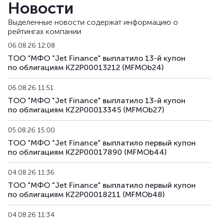
Новости
MFMOb33
KZ2P00014608
альтернативная
д
Выделенные новости содержат информацию о
рейтингах компании
MFMOb34
KZ2P00014616
альтернативная
д
06.08.26 12:08
MFMOb35
KZ2P00016686
альтернативная
д
ТОО "МФО "Jet Finance" выплатило 13-й купон
по облигациям KZ2P00013212 (MFMOb24)
MFMOb36
KZ2P00016694
альтернативная
д
06.08.26 11:51
MFMOb37
KZ2P00016850
альтернативная
д
ТОО "МФО "Jet Finance" выплатило 13-й купон
по облигациям KZ2P00013345 (MFMOb27)
MFMOb38
KZ2P00016868
альтернативная
д
05.08.26 15:00
ТОО "МФО "Jet Finance" выплатило первый купон
MFMOb39
KZ2P00016876
альтернативная
д
по облигациям KZ2P00017890 (MFMOb44)
MFMOb40
KZ2P00016785
альтернативная
д
04.08.26 11:36
ТОО "МФО "Jet Finance" выплатило первый купон
MFMOb41
KZ2P00016793
альтернативная
д
по облигациям KZ2P00018211 (MFMOb48)
MFMOb42
KZ2P00016819
альтернативная
д
04.08.26 11:34