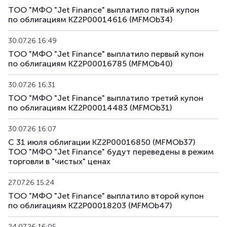
ТОО "МФО "Jet Finance" выплатило пятый купон
MFMOb43
KZ2P00017882
альтернативная
д
по облигациям KZ2P00014616 (MFMOb34)
MFMOb44
KZ2P00017890
альтернативная
д
30.07.26 16:49
ТОО "МФО "Jet Finance" выплатило первый купон
MFMOb45
KZ2P00018195
альтернативная
д
по облигациям KZ2P00016785 (MFMOb40)
MFMOb46
KZ2P00018229
альтернативная
д
30.07.26 16:31
ТОО "МФО "Jet Finance" выплатило третий купон
MFMOb47
KZ2P00018203
альтернативная
д
по облигациям KZ2P00014483 (MFMOb31)
MFMOb48
KZ2P00018211
альтернативная
д
30.07.26 16:07
С 31 июля облигации KZ2P00016850 (MFMOb37)
MFMOb49
KZ2P00018880
альтернативная
д
ТОО "МФО "Jet Finance" будут переведены в режим
торговли в "чистых" ценах
MFMOb50
KZ2P00018898
альтернативная
д
27.07.26 15:24
ТОО "МФО "Jet Finance" выплатило второй купон
по облигациям KZ2P00018203 (MFMOb47)
24.07.26 16:05