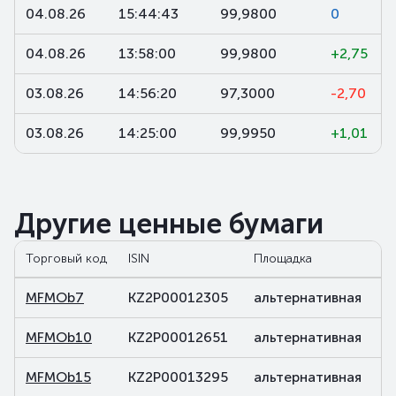
04.08.26
15:44:43
99,9800
0
04.08.26
13:58:00
99,9800
+2,75
03.08.26
14:56:20
97,3000
-2,70
03.08.26
14:25:00
99,9950
+1,01
Другие ценные бумаги
Торговый код
ISIN
Площадка
С
MFMOb7
KZ2P00012305
альтернативная
д
MFMOb10
KZ2P00012651
альтернативная
д
MFMOb15
KZ2P00013295
альтернативная
д