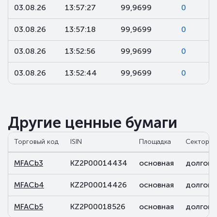
03.08.26
13:57:27
99,9699
0
03.08.26
13:57:18
99,9699
0
03.08.26
13:52:56
99,9699
0
03.08.26
13:52:44
99,9699
0
Другие ценные бумаги
Торговый код
ISIN
Площадка
Сектор
MFACb3
KZ2P00014434
основная
долговы
MFACb4
KZ2P00014426
основная
долговы
MFACb5
KZ2P00018526
основная
долговы