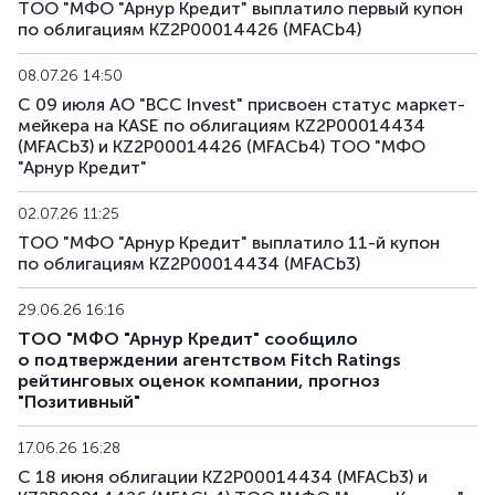
ТОО "МФО "Арнур Кредит" выплатило первый купон
по облигациям KZ2P00014426 (MFACb4)
08.07.26 14:50
С 09 июля АО "BCC Invest" присвоен статус маркет-
мейкера на KASE по облигациям KZ2P00014434
(MFACb3) и KZ2P00014426 (MFACb4) ТОО "МФО
"Арнур Кредит"
02.07.26 11:25
ТОО "МФО "Арнур Кредит" выплатило 11-й купон
по облигациям KZ2P00014434 (MFACb3)
29.06.26 16:16
ТОО "МФО "Арнур Кредит" сообщило
о подтверждении агентством Fitch Ratings
рейтинговых оценок компании, прогноз
"Позитивный"
17.06.26 16:28
С 18 июня облигации KZ2P00014434 (MFACb3) и