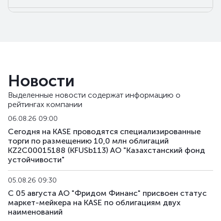
KFUSb47
KZ2C00008936
основная
долгов
KFUSb48
KZ2C00008944
основная
долгов
KFUSb49
KZ2C00008951
основная
долгов
Новости
KFUSb56
KZ2C00009488
основная
долгов
Выделенные новости содержат информацию о
рейтингах компании
KFUSb57
KZ2C00009496
основная
долгов
06.08.26 09:00
KFUSb58
KZ2C00009504
основная
долгов
Сегодня на KASE проводятся специализированные
торги по размещению 10,0 млн облигаций
KZ2C00015188 (KFUSb113) АО "Казахстанский фонд
KFUSb59
KZ2C00009512
основная
долгов
устойчивости"
KFUSb70
KZ2C00010791
основная
долгов
05.08.26 09:30
С 05 августа АО "Фридом Финанс" присвоен статус
KFUSb71
KZ2C00010809
основная
долгов
маркет-мейкера на KASE по облигациям двух
наименований
KFUSb72
KZ2C00011989
основная
долгов