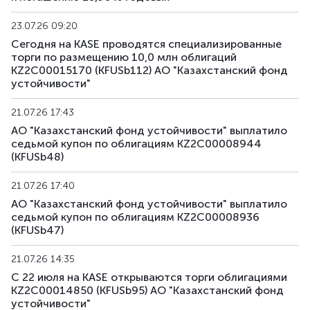
23.07.26 09:20
KFUSb91
KZ2C00012391
основная
долгов
Сегодня на KASE проводятся специализированные
торги по размещению 10,0 млн облигаций
KFUSb92
KZ2C00012409
основная
долгов
KZ2C00015170 (KFUSb112) АО "Казахстанский фонд
устойчивости"
KFUSb93
KZ2C00014835
основная
долгов
21.07.26 17:43
KFUSb94
KZ2C00014843
основная
долгов
АО "Казахстанский фонд устойчивости" выплатило
седьмой купон по облигациям KZ2C00008944
KFUSb95
KZ2C00014850
основная
долгов
(KFUSb48)
KFUSb96
KZ2C00014868
основная
долгов
21.07.26 17:40
АО "Казахстанский фонд устойчивости" выплатило
KFUSb97
KZ2C00014876
основная
долгов
седьмой купон по облигациям KZ2C00008936
(KFUSb47)
KFUSb98
KZ2C00014884
основная
долгов
21.07.26 14:35
С 22 июля на KASE открываются торги облигациями
KFUSb99
KZ2C00014900
основная
долгов
KZ2C00014850 (KFUSb95) АО "Казахстанский фонд
устойчивости"
KFUSb100
KZ2C00014918
основная
долгов