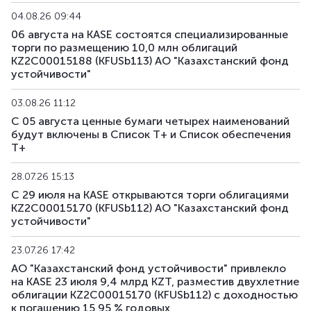
04.08.26 09:44
KFUSb73
KZ2C00011997
основная
долгов
06 августа на KASE состоятся специализированные
торги по размещению 10,0 млн облигаций
KFUSb74
KZ2C00012003
основная
долгов
KZ2C00015188 (KFUSb113) АО "Казахстанский фонд
устойчивости"
KFUSb75
KZ2C00012011
основная
долгов
03.08.26 11:12
С 05 августа ценные бумаги четырех наименований
KFUSb76
KZ2C00012029
основная
долгов
будут включены в Список Т+ и Список обеспечения
Т+
KFUSb80
KZ2C00012060
основная
долгов
28.07.26 15:13
KFUSb81
KZ2C00012078
основная
долгов
С 29 июля на KASE открываются торги облигациями
KZ2C00015170 (KFUSb112) АО "Казахстанский фонд
KFUSb87
KZ2C00012144
основная
долгов
устойчивости"
KFUSb88
KZ2C00012151
основная
долгов
23.07.26 17:42
АО "Казахстанский фонд устойчивости" привлекло
KFUSb89
KZ2C00012169
основная
долгов
на KASE 23 июля 9,4 млрд KZT, разместив двухлетние
облигации KZ2C00015170 (KFUSb112) с доходностью
к погашению 15,95 % годовых
KFUSb90
KZ2C00012383
основная
долгов