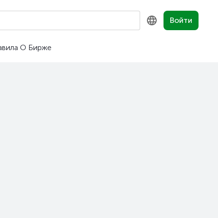
Войти
авила
О Бирже
KZ
RU
EN