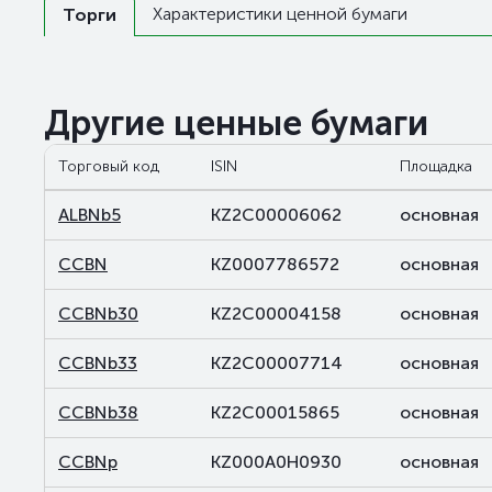
Характеристики ценной бумаги
Торги
Другие ценные бумаги
Торговый код
ISIN
Площадка
ALBNb5
KZ2C00006062
основная
CCBN
KZ0007786572
основная
CCBNb30
KZ2C00004158
основная
CCBNb33
KZ2C00007714
основная
CCBNb38
KZ2C00015865
основная
CCBNp
KZ000A0H0930
основная