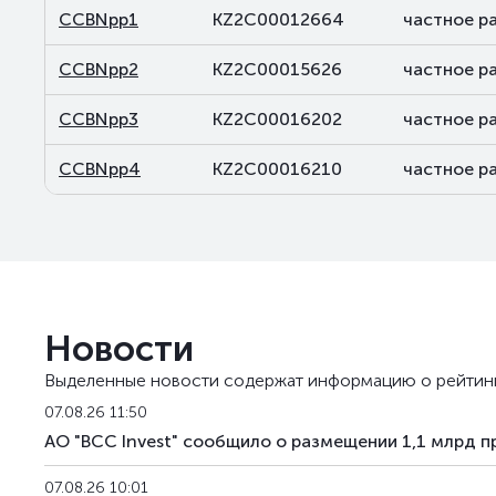
CCBNpp1
KZ2C00012664
частное р
CCBNpp2
KZ2C00015626
частное р
CCBNpp3
KZ2C00016202
частное р
CCBNpp4
KZ2C00016210
частное р
Новости
Выделенные новости содержат информацию о рейтин
07.08.26 11:50
АО "BCC Invest" сообщило о размещении 1,1 млрд 
07.08.26 10:01