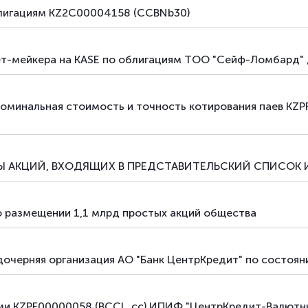
блигациям KZ2C00004158 (CCBNb30)
ркет-мейкера на KASE по облигациям ТОО "Сейф-Ломбард"
 номинальная стоимость и точность котирования паев K
ТРЫ АКЦИЙ, ВХОДЯЩИХ В ПРЕДСТАВИТЕЛЬСКИЙ СПИСОК 
о размещении 1,1 млрд простых акций общества
 дочерняя организация АО "Банк ЦентрКредит" по состоян
аями KZPF00000058 (BCCI_cc) ИПИФ "ЦентрКредит-Валютн