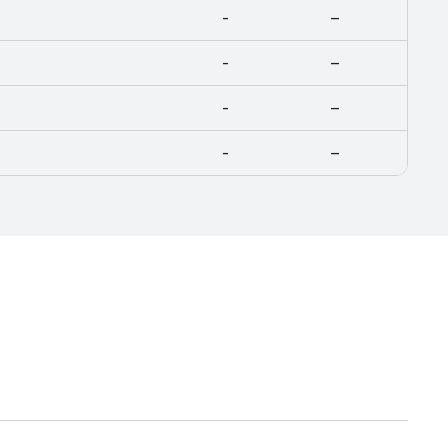
-
–
-
–
-
–
-
–