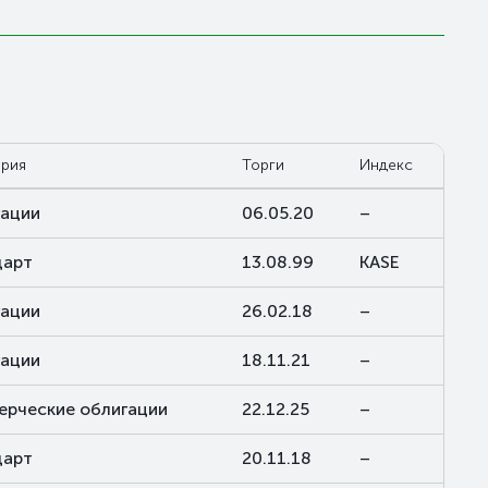
ория
Торги
Индекс
гации
06.05.20
–
дарт
13.08.99
KASE
гации
26.02.18
–
гации
18.11.21
–
ерческие облигации
22.12.25
–
дарт
20.11.18
–