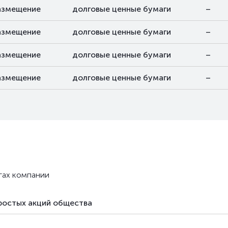
азмещение
долговые ценные бумаги
–
азмещение
долговые ценные бумаги
–
азмещение
долговые ценные бумаги
–
азмещение
долговые ценные бумаги
–
гах компании
простых акций общества