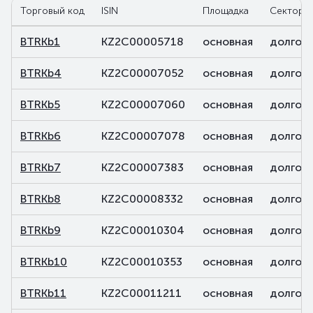
Торговый код
ISIN
Площадка
Сектор
BTRKb1
KZ2C00005718
основная
долговы
BTRKb4
KZ2C00007052
основная
долговы
BTRKb5
KZ2C00007060
основная
долговы
BTRKb6
KZ2C00007078
основная
долговы
BTRKb7
KZ2C00007383
основная
долговы
BTRKb8
KZ2C00008332
основная
долговы
BTRKb9
KZ2C00010304
основная
долговы
BTRKb10
KZ2C00010353
основная
долговы
BTRKb11
KZ2C00011211
основная
долговы