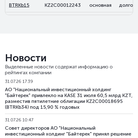
BTRKb15
KZ2C00012243
основная
долговы
BTRKb16
KZ2C00012250
основная
долговы
BTRKb21
KZ2C00013878
основная
долговы
BTRKb22
KZ2C00013902
основная
долговы
Новости
BTRKb23
KZ2C00013928
основная
долговы
Выделенные новости содержат информацию о
рейтингах компании
BTRKb24
KZ2C00013936
основная
долговы
31.07.26 17:39
BTRKb26
KZ2C00014041
основная
долговы
АО "Национальный инвестиционный холдинг
"Байтерек" привлекло на KASE 31 июля 60,5 млрд KZT,
разместив пятилетние облигации KZ2C00018695
BTRKb28
KZ2C00016160
основная
долговы
(BTRKb34) под 15,90 % годовых
BTRKb29
KZ2C00015485
основная
долговы
31.07.26 10:47
Совет директоров АО "Национальный
BTRKb30
KZ2C00017820
основная
долговы
инвестиционный холдинг "Байтерек" принял решение