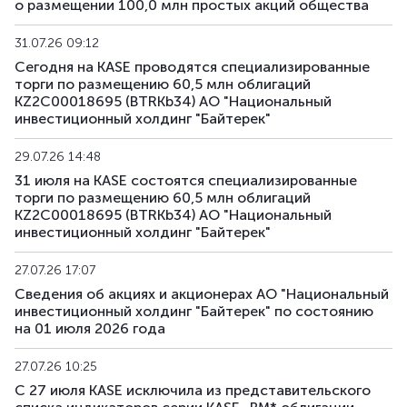
о размещении 100,0 млн простых акций общества
BTRKb31
KZ2C00017903
основная
долговы
31.07.26 09:12
BTRKb32
KZ2C00017911
основная
долговы
Сегодня на KASE проводятся специализированные
торги по размещению 60,5 млн облигаций
BTRKb33
KZ2C00018703
основная
долговы
KZ2C00018695 (BTRKb34) АО "Национальный
инвестиционный холдинг "Байтерек"
BTRKb34
KZ2C00018695
основная
долговы
29.07.26 14:48
31 июля на KASE состоятся специализированные
XS3067899610
BTRKe1
основная
долговы
торги по размещению 60,5 млн облигаций
US05709VAA26
KZ2C00018695 (BTRKb34) АО "Национальный
инвестиционный холдинг "Байтерек"
BTRKe2
XS3189694345
основная
долговы
27.07.26 17:07
BTRKe4
XS3329272481
основная
долговы
Сведения об акциях и акционерах АО "Национальный
инвестиционный холдинг "Байтерек" по состоянию
BTRKe5
XS3329277019
основная
долговы
на 01 июля 2026 года
XS3358410002
27.07.26 10:25
BTRKe6
основная
долговы
US05709XAA81
С 27 июля KASE исключила из представительского