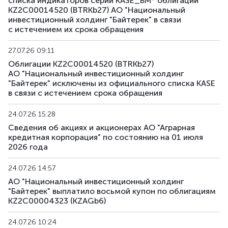
списка индикаторов серии KASE_BM* облигации
KZAGb4
KZ2C00003812
основная
долговы
KZ2C00014520 (BTRKb27) АО "Национальный
инвестиционный холдинг "Байтерек" в связи
с истечением их срока обращения
KZAGb5
KZ2C00003820
основная
долговы
27.07.26 09:11
KZAGb6
KZ2C00004323
основная
долговы
Облигации KZ2C00014520 (BTRKb27)
АО "Национальный инвестиционный холдинг
KZAGb7
KZ2C00004547
основная
долговы
"Байтерек" исключены из официального списка KASE
в связи с истечением срока обращения
24.07.26 15:28
Сведения об акциях и акционерах АО "Аграрная
кредитная корпорация" по состоянию на 01 июля
2026 года
24.07.26 14:57
АО "Национальный инвестиционный холдинг
"Байтерек" выплатило восьмой купон по облигациям
KZ2C00004323 (KZAGb6)
24.07.26 10:24