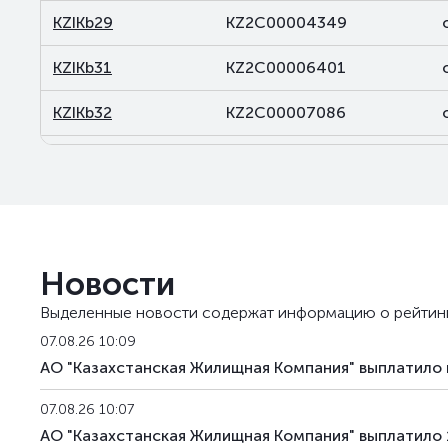
KZIKb29
KZ2C00004349
KZIKb31
KZ2C00006401
KZIKb32
KZ2C00007086
KZIKb33
KZ2C00007094
KZIKb34
KZ2C00007409
KZIKb35
KZ2C00007631
Новости
KZIKb36
KZ2C00007839
Выделенные новости содержат информацию о рейтин
KZIKb37
KZ2C00007854
07.08.26 10:09
АО "Казахстанская Жилищная Компания" выплатило 
KZIKb38
KZ2C00007649
07.08.26 10:07
KZIKb39
KZ2C00014736
АО "Казахстанская Жилищная Компания" выплатило 