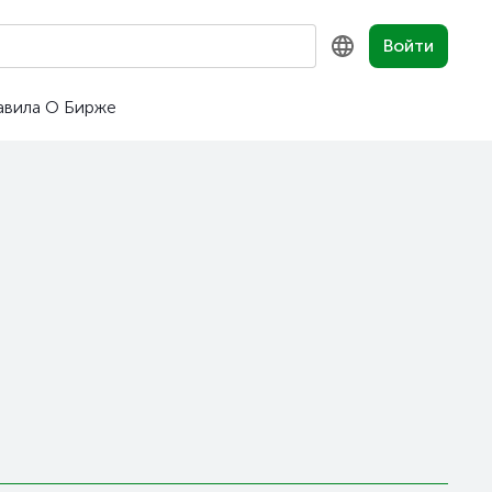
Войти
авила
О Бирже
KZ
RU
EN