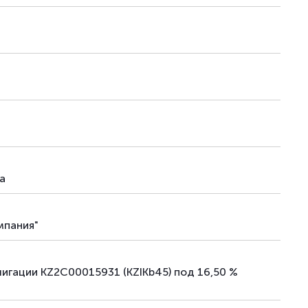
облигации
18.09.25
–
облигации
18.09.25
–
облигации
07.11.25
–
облигации
-
–
облигации
-
–
облигации
21.07.26
–
а
облигации
02.07.26
–
мпания"
лигации KZ2C00015931 (KZIKb45) под 16,50 %