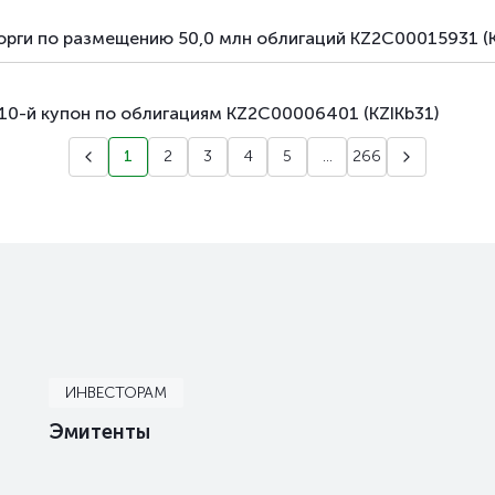
орги по размещению 50,0 млн облигаций KZ2C00015931 (
10-й купон по облигациям KZ2C00006401 (KZIKb31)
1
2
3
4
5
...
266
ИНВЕСТОРАМ
Эмитенты