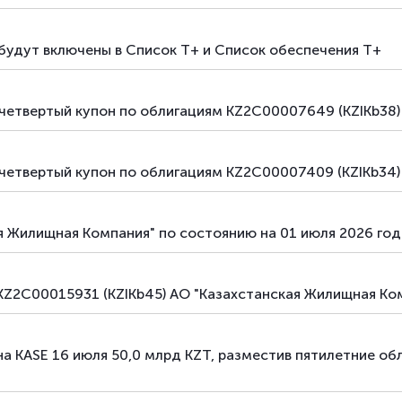
основная
долговые ценные бумаги
будут включены в Список Т+ и Список обеспечения Т+
основная
долговые ценные бумаги
основная
долговые ценные бумаги
четвертый купон по облигациям KZ2C00007649 (KZIKb38)
основная
долговые ценные бумаги
четвертый купон по облигациям KZ2C00007409 (KZIKb34)
основная
долговые ценные бумаги
основная
долговые ценные бумаги
я Жилищная Компания" по состоянию на 01 июля 2026 год
основная
долговые ценные бумаги
 KZ2C00015931 (KZIKb45) АО "Казахстанская Жилищная Ко
а KASE 16 июля 50,0 млрд KZT, разместив пятилетние об