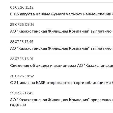
KZIKb40
KZ2C00014744
03.08.26 11:12
С 05 августа ценные бумаги четырех наименований 
KZIKb41
KZ2C00014751
29.07.26 09:36
KZIKb42
KZ2C00014769
АО "Казахстанская Жилищная Компания" выплатило 
KZIKb43
KZ2C00015956
22.07.26 17:45
АО "Казахстанская Жилищная Компания" выплатило 
KZIKb44
KZ2C00015964
22.07.26 16:01
KZIKb45
KZ2C00015931
Сведения об акциях и акционерах АО "Казахстанска
KZIKb46
KZ2C00015949
20.07.26 14:52
С 21 июля на KASE открываются торги облигациями
16.07.26 17:45
АО "Казахстанская Жилищная Компания" привлекло н
годовых