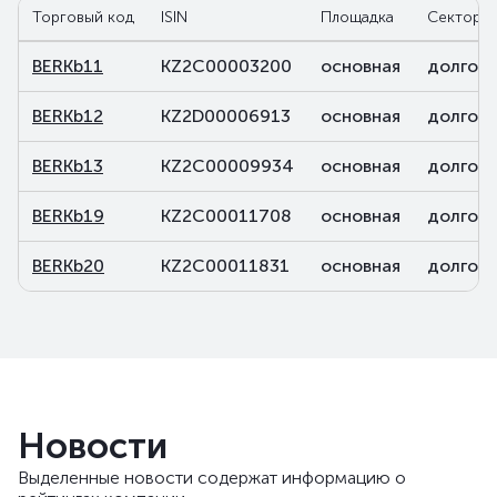
Торговый код
ISIN
Площадка
Сектор
BERKb11
KZ2C00003200
основная
долговы
BERKb12
KZ2D00006913
основная
долговы
BERKb13
KZ2C00009934
основная
долговы
BERKb19
KZ2C00011708
основная
долговы
BERKb20
KZ2C00011831
основная
долговы
Новости
Выделенные новости содержат информацию о