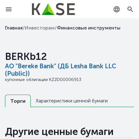
KZ
Главная
/
Инвесторам
/
Финансовые инструменты
RU
BERKb12
EN
АО "Bereke Bank" (ДБ Lesha Bank LLC
(Public))
купонные облигации
KZ2D00006913
Характеристики ценной бумаги
Торги
Другие ценные бумаги