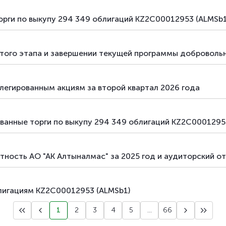
орги по выкупу 294 349 облигаций KZ2C00012953 (ALMSb1
того этапа и завершении текущей программы добровольн
легированным акциям за второй квартал 2026 года
ванные торги по выкупу 294 349 облигаций KZ2C0001295
ность АО "АК Алтыналмас" за 2025 год и аудиторский о
лигациям KZ2C00012953 (ALMSb1)
1
2
3
4
5
...
66