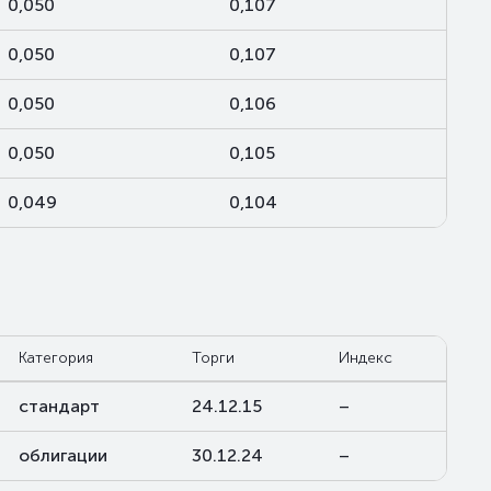
0,050
0,107
0,050
0,107
0,050
0,106
0,050
0,105
0,049
0,104
Категория
Торги
Индекс
стандарт
24.12.15
–
облигации
30.12.24
–