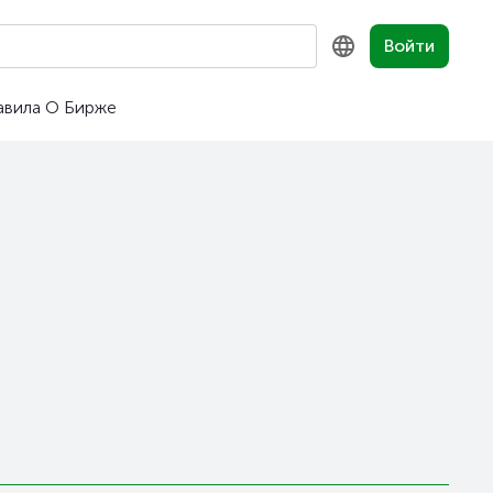
Войти
авила
О Бирже
KZ
RU
EN