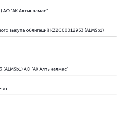
) АО "АК Алтыналмас"
ого выкупа облигаций KZ2C00012953 (ALMSb1)
3 (ALMSb1) АО "АК Алтыналмас"
тчет