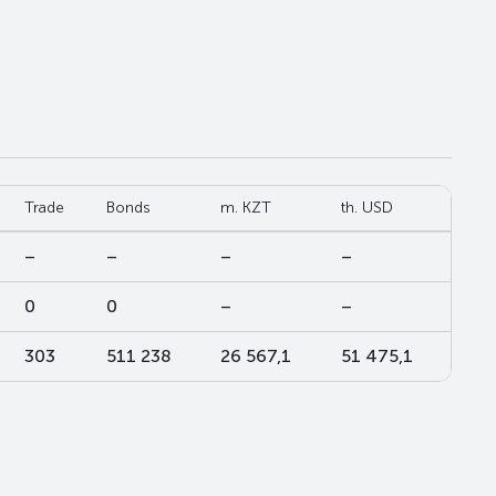
Trade
Bonds
m. KZT
th. USD
–
–
–
–
0
0
–
–
303
511 238
26 567,1
51 475,1