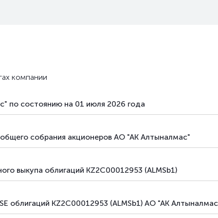
гах компании
с" по состоянию на 01 июля 2026 года
 общего собрания акционеров АО "АК Алтыналмас"
ного выкупа облигаций KZ2C00012953 (ALMSb1)
ASE облигаций KZ2C00012953 (ALMSb1) АО "АК Алтыналма