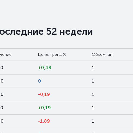
последние 52 недели
ачение
Цена, тренд %
Объем, шт
00
+0,48
1
00
0
1
00
-0,19
1
00
+0,19
1
00
-1,89
1