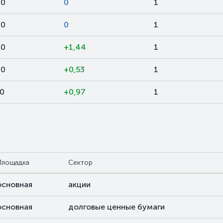
00
0
1
00
0
1
00
+1,44
1
00
+0,53
1
00
+0,97
1
Площадка
Сектор
основная
акции
основная
долговые ценные бумаги