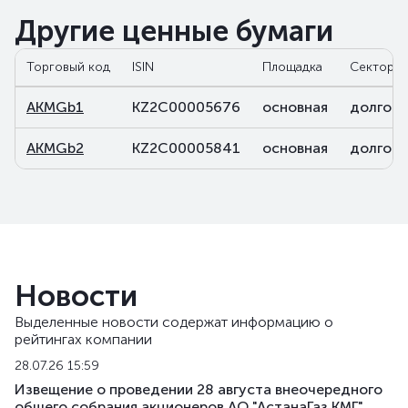
Другие ценные бумаги
Торговый код
ISIN
Площадка
Сектор
AKMGb1
KZ2C00005676
основная
долговы
AKMGb2
KZ2C00005841
основная
долговы
Новости
Выделенные новости содержат информацию о
рейтингах компании
28.07.26 15:59
Извещение о проведении 28 августа внеочередного
общего собрания акционеров АО "АстанаГаз КМГ"