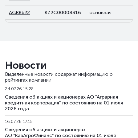
AGKKb22
KZ2C00008316
основная
AGKKb23
KZ2C00015246
основная
AGKKb24
KZ2C00018851
основная
AGKKpp2
KZ2C00011344
частное размещени
Новости
AGKKpp7
KZ2C00013571
частное размещени
Выделенные новости содержат информацию о
рейтингах компании
AGKKpp11
KZ2C00016053
частное размещени
24.07.26 15:28
AGKKpp12
KZ2C00016442
частное размещени
Сведения об акциях и акционерах АО "Аграрная
кредитная корпорация" по состоянию на 01 июля
2026 года
AGKKpp13
KZ2C00017234
частное размещени
16.07.26 17:15
AGKKpp14
KZ2C00017242
частное размещени
Сведения об акциях и акционерах
АО "КазАгроФинанс" по состоянию на 01 июля
AGKKpp15
KZ2C00017259
частное размещени