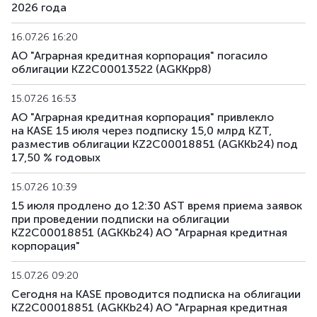
2026 года
AGKKpp16
KZ2C00017689
частное размещени
16.07.26 16:20
АО "Аграрная кредитная корпорация" погасило
AGKKpp17
KZ2C00017697
частное размещени
облигации KZ2C00013522 (AGKKpp8)
AGKKpp18
KZ2C00017705
частное размещени
15.07.26 16:53
АО "Аграрная кредитная корпорация" привлекло
на KASE 15 июля через подписку 15,0 млрд KZT,
разместив облигации KZ2C00018851 (AGKKb24) под
17,50 % годовых
15.07.26 10:39
15 июля продлено до 12:30 AST время приема заявок
при проведении подписки на облигации
KZ2C00018851 (AGKKb24) АО "Аграрная кредитная
корпорация"
15.07.26 09:20
Сегодня на KASE проводится подписка на облигации
KZ2C00018851 (AGKKb24) АО "Аграрная кредитная