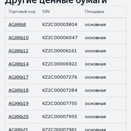
Другие ценные бумаги
Торговый код
ISIN
Площадка
AGKKb8
KZ2C00003804
основная
AGKKb10
KZ2C00006047
основная
AGKKb12
KZ2C00006161
основная
AGKKb14
KZ2C00006922
основная
AGKKb17
KZ2C00007276
основная
AGKKb18
KZ2C00007284
основная
AGKKb19
KZ2C00007755
основная
AGKKb20
KZ2C00007953
основная
AGKKb21
KZ2C00007961
основная