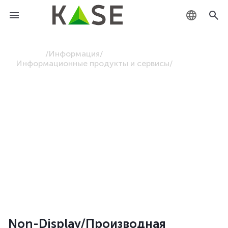
KZ
Главная
/
Информация
/
Информационные продукты и сервисы
/
RU
Non-Display/Производная
EN
информация
Избавьтесь от хлопот при работе с
рыночными данными, оптимизировав
управление данными и сосредоточившись
непосредственно на анализе данных
Non-Display/Производная