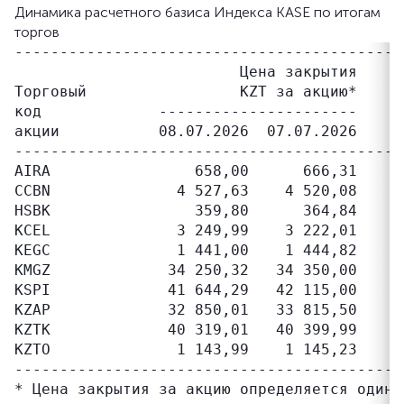
Динамика расчетного базиса Индекса KASE по итогам
торгов
-------------------------------------------
                         Цена закрытия

Торговый                 KZT за акцию*     
код             ----------------------     
акции           08.07.2026  07.07.2026    ц
-------------------------------------------
AIRA                658,00      666,31     
CCBN              4 527,63    4 520,08     
HSBK                359,80      364,84     
KCEL              3 249,99    3 222,01     
KEGC              1 441,00    1 444,82     
KMGZ             34 250,32   34 350,00     
KSPI             41 644,29   42 115,00     
KZAP             32 850,01   33 815,50     
KZTK             40 319,01   40 399,99     
KZTO              1 143,99    1 145,23     
-------------------------------------------
* Цена закрытия за акцию определяется один 