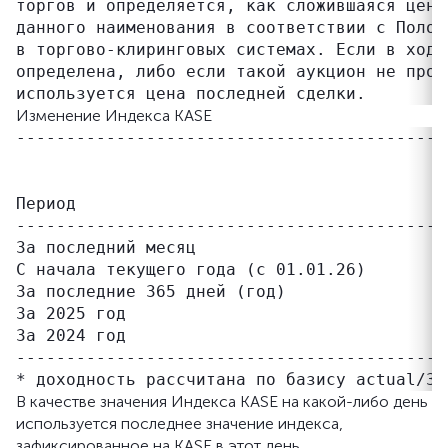
торгов и определяется, как сложившаяся цена
данного наименования в соответствии с Полож
в торгово-клиринговых системах. Если в ходе
определена, либо если такой аукцион не пров
Изменение Индекса KASE
-------------------------------------------
                                           
                                           
Период                                     
-------------------------------------------
За последний месяц                         
C начала текущего года (с 01.01.26)        
За последние 365 дней (год)                
За 2025 год                                
За 2024 год                                
-------------------------------------------
В качестве значения Индекса KASE на какой-либо день
используется последнее значение индекса,
зафиксированное на KASE в этот день.