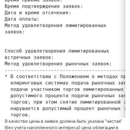
Время подтверждения заявок:                
Дата и время отсечения:                    
Дата оплаты:                               
Метод удовлетворения лимитированных        
заявок:                                    
                                           
                                           
Способ удовлетворения лимитированных       
встречных заявок:                          
Метод удовлетворения рыночных заявок:      
-------------------------------------------
* В соответствии с Положением о методах про
  клиринговых системах подача рыночных заяв
  подачи участником торгов лимитированных з
  допустимого процента подачи рыночных заяв
  торгов; при этом снятие лимитированной за
  нарушается допустимый процент рыночных за
В качестве цены в заявке должна быть указана "чистая"
(без учета накопленного интереса) цена облигации в