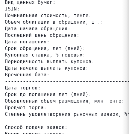
Вид ценных бумаг:                          
ISIN:                                      
Номинальная стоимость, тенге:              
Объем облигаций в обращении, шт.:          
Дата начала обращения:                     
Последний день обращения:                  
Дата погашения:                            
Срок обращения, лет (дней):                
Купонная ставка, % годовых:                
Периодичность выплаты купонов:             
Даты начала выплаты купонов:               
Временная база:                            
-------------------------------------------
Дата торгов:                               
Срок до погашения лет (дней):              
Объявленный объем размещения, млн тенге:   
Предмет торга:                             
Степень удовлетворения рыночных заявок, %*:
                                           
Способ подачи заявок:                      
Время приема заявок:                       