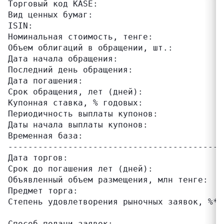
Торговый код KASE:                         
Вид ценных бумаг:                          
ISIN:                                      
Номинальная стоимость, тенге:              
Объем облигаций в обращении, шт.:          
Дата начала обращения:                     
Последний день обращения:                  
Дата погашения:                            
Срок обращения, лет (дней):                
Купонная ставка, % годовых:                
Периодичность выплаты купонов:             
Даты начала выплаты купонов:               
Временная база:                            
-------------------------------------------
Дата торгов:                               
Срок до погашения лет (дней):              
Объявленный объем размещения, млн тенге:   
Предмет торга:                             
Степень удовлетворения рыночных заявок, %*:
                                           
Способ подачи заявок:                      