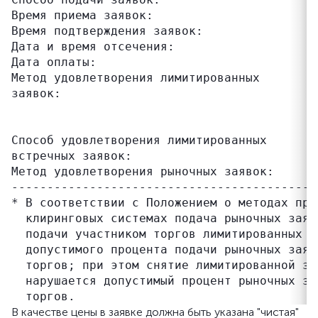
Время приема заявок:                       
Время подтверждения заявок:                
Дата и время отсечения:                    
Дата оплаты:                               
Метод удовлетворения лимитированных        
заявок:                                    
                                           
                                           
Способ удовлетворения лимитированных       
встречных заявок:                          
Метод удовлетворения рыночных заявок:      
-------------------------------------------
* В соответствии с Положением о методах про
  клиринговых системах подача рыночных заяв
  подачи участником торгов лимитированных з
  допустимого процента подачи рыночных заяв
  торгов; при этом снятие лимитированной за
  нарушается допустимый процент рыночных за
В качестве цены в заявке должна быть указана "чистая"