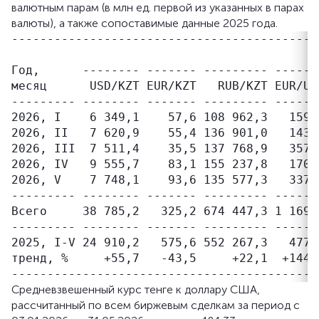
валютным парам (в млн ед. первой из указанных в парах
валюты), а также сопоставимые данные 2025 года.
-------------------------------------------
                                           
Год,      -------- ------- --------- ------
месяц      USD/KZT EUR/KZT   RUB/KZT EUR/US
--------- -------- ------- --------- ------
2026, I    6 349,1    57,6 108 962,3   159,
2026, II   7 620,9    55,4 136 901,0   143,
2026, III  7 511,4    35,5 137 768,9   357,
2026, IV   9 555,7    83,1 155 237,8   170,
2026, V    7 748,1    93,6 135 577,3   337,
--------- -------- ------- --------- ------
Всего     38 785,2   325,2 674 447,3 1 169,
--------- -------- ------- --------- ------
2025, I-V 24 910,2   575,6 552 267,3   477,
тренд, %     +55,7   -43,5     +22,1  +144,
Средневзвешенный курс тенге к доллару США,
рассчитанный по всем биржевым сделкам за период с