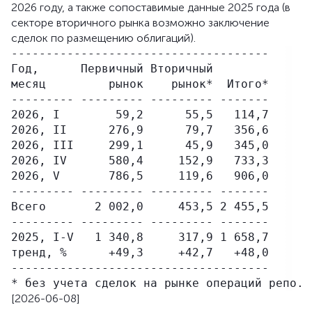
2026 году, а также сопоставимые данные 2025 года (в
секторе вторичного рынка возможно заключение
сделок по размещению облигаций).
-------------------------------------

Год,      Первичный Вторичный

месяц         рынок    рынок*  Итого*

--------- --------- --------- -------

2026, I        59,2      55,5   114,7

2026, II      276,9      79,7   356,6

2026, III     299,1      45,9   345,0

2026, IV      580,4     152,9   733,3

2026, V       786,5     119,6   906,0

--------- --------- --------- -------

Всего       2 002,0     453,5 2 455,5

--------- --------- --------- -------

2025, I-V   1 340,8     317,9 1 658,7

тренд, %      +49,3     +42,7   +48,0

-------------------------------------

[2026-06-08]