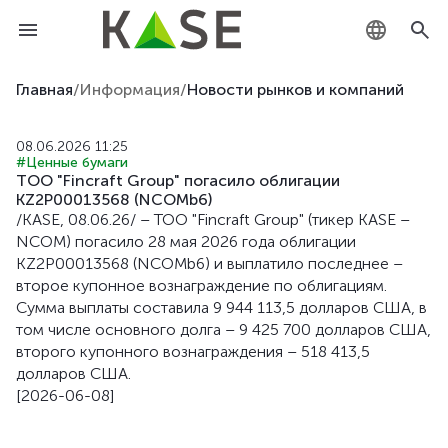
KZ
Главная
/
Информация
/
Новости рынков и компаний
RU
08.06.2026 11:25
#Ценные бумаги
EN
ТОО "Fincraft Group" погасило облигации
KZ2P00013568 (NCOMb6)
/KASE, 08.06.26/ – ТОО "Fincraft Group" (тикер KASE –
NCOM) погасило 28 мая 2026 года облигации
KZ2P00013568 (NCOMb6) и выплатило последнее –
второе купонное вознаграждение по облигациям.
Сумма выплаты составила 9 944 113,5 долларов США, в
том числе основного долга – 9 425 700 долларов США,
второго купонного вознаграждения – 518 413,5
долларов США.
[2026-06-08]