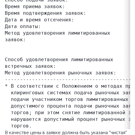
Время приема заявок:                       
Время подтверждения заявок:                
Дата и время отсечения:                    
Дата оплаты:                               
Метод удовлетворения лимитированных        
заявок:                                    
                                           
                                           
Способ удовлетворения лимитированных       
встречных заявок:                          
Метод удовлетворения рыночных заявок:      
-------------------------------------------
* В соответствии с Положением о методах про
  клиринговых системах подача рыночных заяв
  подачи участником торгов лимитированных з
  допустимого процента подачи рыночных заяв
  торгов; при этом снятие лимитированной за
  нарушается допустимый процент рыночных за
В качестве цены в заявке должна быть указана "чистая"