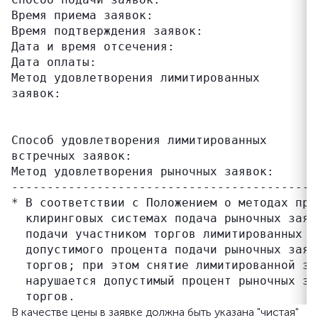
Время приема заявок:                       
Время подтверждения заявок:                
Дата и время отсечения:                    
Дата оплаты:                               
Метод удовлетворения лимитированных        
заявок:                                    
                                           
                                           
Способ удовлетворения лимитированных       
встречных заявок:                          
Метод удовлетворения рыночных заявок:      
-------------------------------------------
* В соответствии с Положением о методах про
  клиринговых системах подача рыночных заяв
  подачи участником торгов лимитированных з
  допустимого процента подачи рыночных заяв
  торгов; при этом снятие лимитированной за
  нарушается допустимый процент рыночных за
В качестве цены в заявке должна быть указана "чистая"