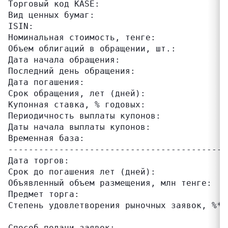
Торговый код KASE:                         
Вид ценных бумаг:                          
ISIN:                                      
Номинальная стоимость, тенге:              
Объем облигаций в обращении, шт.:          
Дата начала обращения:                     
Последний день обращения:                  
Дата погашения:                            
Срок обращения, лет (дней):                
Купонная ставка, % годовых:                
Периодичность выплаты купонов:             
Даты начала выплаты купонов:               
Временная база:                            
-------------------------------------------
Дата торгов:                               
Срок до погашения лет (дней):              
Объявленный объем размещения, млн тенге:   
Предмет торга:                             
Степень удовлетворения рыночных заявок, %*:
                                           
Способ подачи заявок:                      