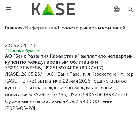
KZ
Главная
/
Информация
/
Новости рынков и компаний
RU
28.05.2026 11:51
#Ценные бумаги
EN
АО "Банк Развития Казахстана" выплатило четвертый
купон по международным облигациям
XS2917067386, US25159XAF06 (BRKZe17)
/KASE, 28.05.26/ – АО "Банк Развития Казахстана" (тикер
KASE – BRKZ) выплатило 22 мая 2026 года четвертое
купонное вознаграждение по международным
облигациям XS2917067386, US25159XAF06 (BRKZe17).
Сумма выплаты составила 4 383 990 000 тенге.
[2026-05-28]