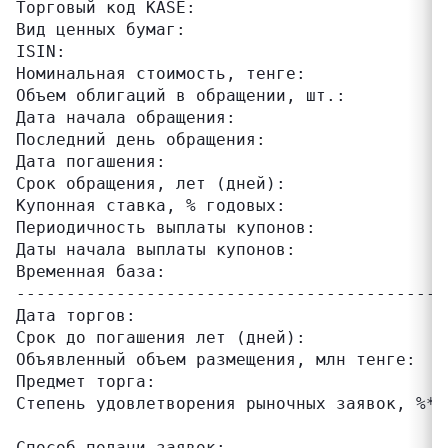
Торговый код KASE:                         
Вид ценных бумаг:                          
ISIN:                                      
Номинальная стоимость, тенге:              
Объем облигаций в обращении, шт.:          
Дата начала обращения:                     
Последний день обращения:                  
Дата погашения:                            
Срок обращения, лет (дней):                
Купонная ставка, % годовых:                
Периодичность выплаты купонов:             
Даты начала выплаты купонов:               
Временная база:                            
-------------------------------------------
Дата торгов:                               
Срок до погашения лет (дней):              
Объявленный объем размещения, млн тенге:   
Предмет торга:                             
Степень удовлетворения рыночных заявок, %*:
                                           
Способ подачи заявок:                      