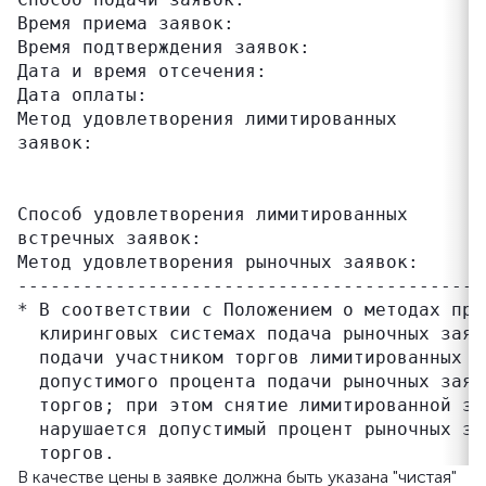
Время приема заявок:                       
Время подтверждения заявок:                
Дата и время отсечения:                    
Дата оплаты:                               
Метод удовлетворения лимитированных        
заявок:                                    
                                           
                                           
Способ удовлетворения лимитированных       
встречных заявок:                          
Метод удовлетворения рыночных заявок:      
-------------------------------------------
* В соответствии с Положением о методах про
  клиринговых системах подача рыночных заяв
  подачи участником торгов лимитированных з
  допустимого процента подачи рыночных заяв
  торгов; при этом снятие лимитированной за
  нарушается допустимый процент рыночных за
В качестве цены в заявке должна быть указана "чистая"