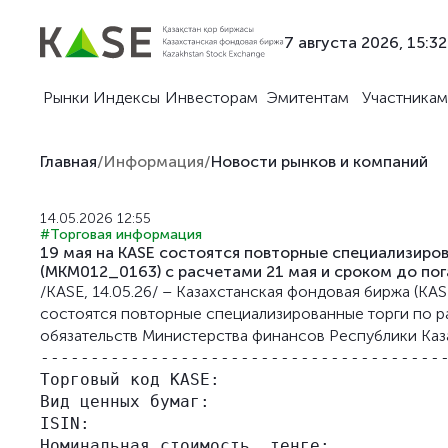
7 августа 2026, 15:32
Рынки
Индексы
Инвесторам
Эмитентам
Участникам
Главная
/
Информация
/
Новости рынков и компаний
14.05.2026 12:55
#Торговая информация
19 мая на KASE состоятся повторные специализир
(MKM012_0163) с расчетами 21 мая и сроком до по
/KASE, 14.05.26/ – Казахстанская фондовая биржа (KAS
состоятся повторные специализированные торги по 
обязательств Министерства финансов Республики Каза
-----------------------------------------
Торговый код KASE:                       
Вид ценных бумаг:                        
ISIN:                                    
Номинальная стоимость, тенге:            