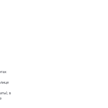
нтах
блице
о
ты), в
е