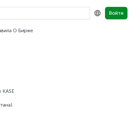
Войти
авила
О Бирже
KZ
RU
EN
е KASE
тана).