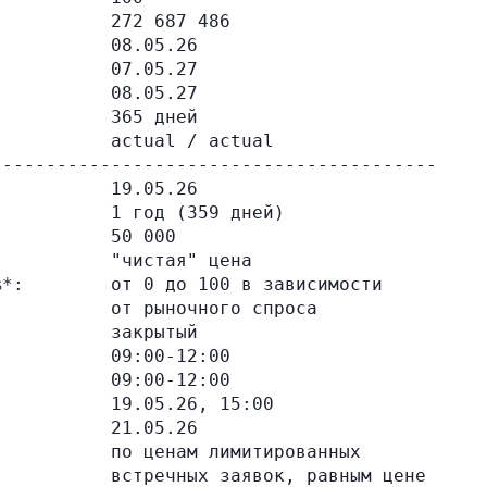
          272 687 486

          08.05.26

          07.05.27

          08.05.27

          365 дней

          actual / actual

----------------------------------------

          19.05.26

          1 год (359 дней)

          50 000

          "чистая" цена

*:        от 0 до 100 в зависимости

          от рыночного спроса

          закрытый

          09:00-12:00

          09:00-12:00

          19.05.26, 15:00

          21.05.26

          по ценам лимитированных

          встречных заявок, равным цене
