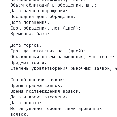
Объем облигаций в обращении, шт.:        
Дата начала обращения:                   
Последний день обращения:                
Дата погашения:                          
Срок обращения, лет (дней):              
Временная база:                          
-----------------------------------------
Дата торгов:                             
Срок до погашения лет (дней):            
Объявленный объем размещения, млн тенге: 
Предмет торга:                           
Степень удовлетворения рыночных заявок, %
                                         
Способ подачи заявок:                    
Время приема заявок:                     
Время подтверждения заявок:              
Дата и время отсечения:                  
Дата оплаты:                             
Метод удовлетворения лимитированных      
заявок:                                  