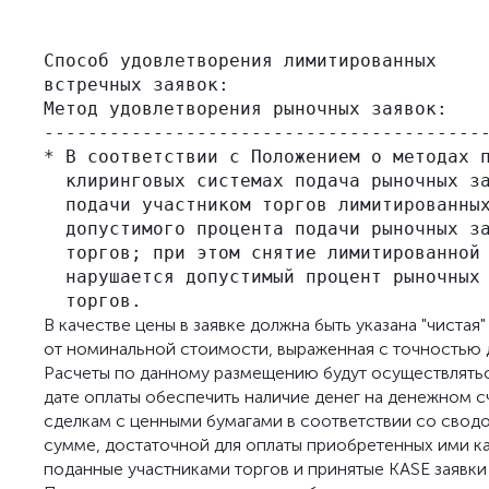
                                         
                                         
Способ удовлетворения лимитированных     
встречных заявок:                        
Метод удовлетворения рыночных заявок:    
-----------------------------------------
* В соответствии с Положением о методах п
  клиринговых системах подача рыночных за
  подачи участником торгов лимитированных
  допустимого процента подачи рыночных за
  торгов; при этом снятие лимитированной 
  нарушается допустимый процент рыночных 
В качестве цены в заявке должна быть указана "чистая
от номинальной стоимости, выраженная с точностью д
Расчеты по данному размещению будут осуществляться
дате оплаты обеспечить наличие денег на денежном с
сделкам с ценными бумагами в соответствии со сводо
сумме, достаточной для оплаты приобретенных ими ка
поданные участниками торгов и принятые KASE заявки