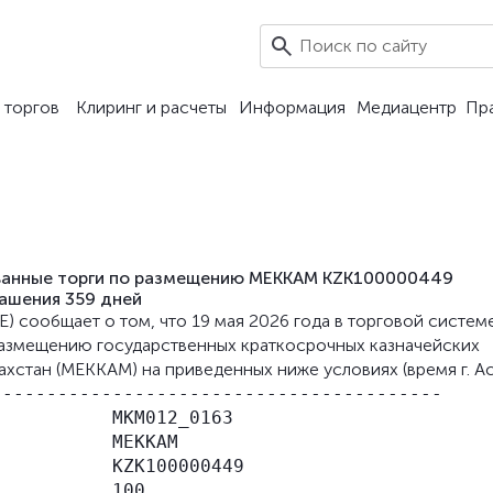
 торгов
Клиринг и расчеты
Информация
Медиацентр
Пр
ованные торги по размещению МЕККАМ KZK100000449
гашения 359 дней
E) сообщает о том, что 19 мая 2026 года в торговой систем
размещению государственных краткосрочных казначейских
хстан (МЕККАМ) на приведенных ниже условиях (время г. Ас
----------------------------------------

          MKM012_0163

          МЕККАМ

          KZK100000449

          100
