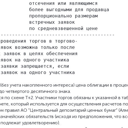
          отсечения или являющимся

          более выгодными для продавца

          пропорционально размерам

          встречных заявок

          по средневзвешенной цене

----------------------------------------

роведения торгов в торгово-

явок возможна только после

 заявок в целях обеспечения

явок на одного участника

заявки запрещается, если

заявок на одного участника

" (без учета накопленного интереса) цена облигации в проце
о четвертого десятичного знака.
 по схеме Т+2. Участники торгов обязаны к указанной в та
чете, который используется для осуществления расчетов п
м правил АО "Центральный депозитарий ценных бумаг" (Алма
значейских обязательств (исходя из предположения, что вс
 подлежат удовлетворению).