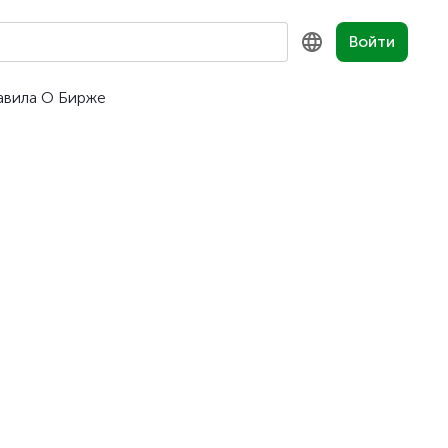
Войти
авила
О Бирже
KZ
RU
EN