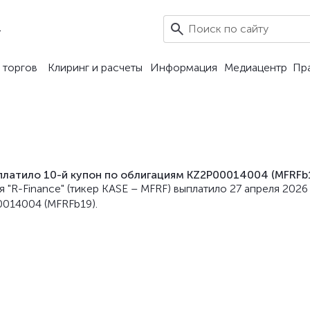
4
 торгов
Клиринг и расчеты
Информация
Медиацентр
Пр
платило 10-й купон по облигациям KZ2P00014004 (MFRFb
 "R-Finance" (тикер KASE – MFRF) выплатило 27 апреля 2026
014004 (MFRFb19).