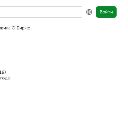
Войти
авила
О Бирже
KZ
RU
EN
19)
 года