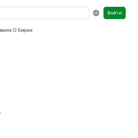
Войти
авила
О Бирже
KZ
RU
EN
,