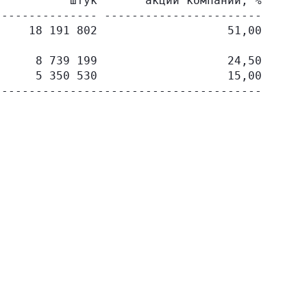
          штук       акций компании, %

-------------- -----------------------

    18 191 802                   51,00

     8 739 199                   24,50

     5 350 530                   15,00
