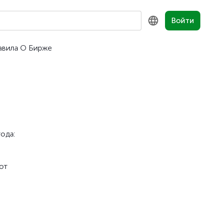
Войти
авила
О Бирже
KZ
RU
EN
ода:
от