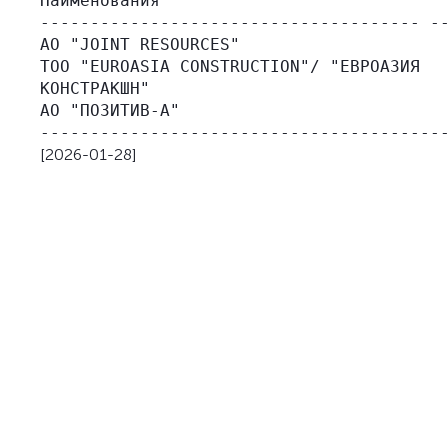
Наименования                             
-------------------------------------- --
АО "JOINT RESOURCES"                     
ТОО "EUROASIA CONSTRUCTION"/ "ЕВРОАЗИЯ

КОНСТРАКШН"                              
АО "ПОЗИТИВ-А"                           
[2026-01-28]