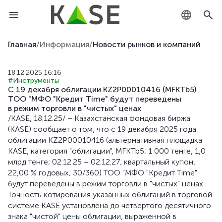
KZ
Главная
/
Информация
/
Новости рынков и компаний
RU
18.12.2025 16:16
#Инструменты
EN
С 19 декабря облигации KZ2P00010416 (MFKTb5)
ТОО "МФО "Кредит Time" будут переведены
в режим торговли в "чистых" ценах
/KASE, 18.12.25/ – Казахстанская фондовая биржа
(KASE) сообщает о том, что с 19 декабря 2025 года
облигации KZ2P00010416 (альтернативная площадка
KASE, категория "облигации", MFKTb5; 1 000 тенге, 1,0
млрд тенге; 02.12.25 – 02.12.27; квартальный купон,
22,00 % годовых; 30/360) ТОО "МФО "Кредит Time"
будут переведены в режим торговли в "чистых" ценах.
Точность котирования указанных облигаций в торговой
системе KASE установлена до четвертого десятичного
знака "чистой" цены облигации, выраженной в