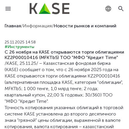
KZ
Главная
/
Информация
/
Новости рынков и компаний
RU
25.11.2025 14:58
#Инструменты
EN
С 26 ноября на KASE открываются торги облигациями
KZ2P00010416 (MFKTb5) ТОО "МФО "Кредит Time"
/KASE, 25.11.25/ – Казахстанская фондовая биржа
(KASE) сообщает о том, что с 26 ноября 2025 года на
KASE открываются торги облигациями KZ2P00010416
(альтернативная площадка KASE, категория "облигации",
MFKTb5; 1 000 тенге, 1,0 млрд тенге; 2 года;
квартальный купон, 22,00 % годовых; 30/360) ТОО
"МФО "Кредит Time".
Точность котирования указанных облигаций в торговой
системе KASE установлена до второго десятичного
знака "грязной" цены облигации, выраженной в валюте
котирования, валюта котирования – казахстанский