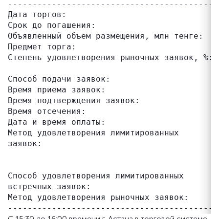
------------------------------------------ 
Дата торгов:                               1
Срок до погашения:                         
Объявленный объем размещения, млн тенге:   5
Предмет торга:                             
Степень удовлетворения рыночных заявок, %: 
                                           
Способ подачи заявок:                      з
Время приема заявок:                       0
Время подтверждения заявок:                0
Время отсечения:                           
Дата и время оплаты:                       1
Метод удовлетворения лимитированных        
заявок:                                    
                                           
                                           
Способ удовлетворения лимитированных       
встречных заявок:                          
Метод удовлетворения рыночных заявок:      
С 15:30 до 16:00 времени г. Астана в торговой системе