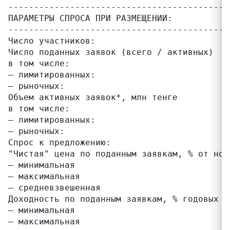
-------------------------------------------
ПАРАМЕТРЫ СПРОСА ПРИ РАЗМЕЩЕНИИ:

-------------------------------------------
Число участников:                           
Число поданных заявок (всего / активных)   
в том числе:

– лимитированных:                          
– рыночных:                                
Объем активных заявок*, млн тенге          
в том числе:

– лимитированных:                          
– рыночных:                                
Спрос к предложению:                       
"Чистая" цена по поданным заявкам, % от ном
– минимальная                              
– максимальная                             
– средневзвешенная                         
Доходность по поданным заявкам, % годовых (
– минимальная                              
– максимальная                             