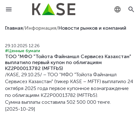
KZ
Главная
/
Информация
/
Новости рынков и компаний
RU
29.10.2025 12:26
#Ценные бумаги
EN
ТОО "МФО "Тойота Файнаншл Сервисез Казахстан"
выплатило первый купон по облигациям
KZ2P00013782 (MFTFb5)
/KASE, 29.10.25/ – ТОО "МФО "Тойота Файнаншл
Сервисез Казахстан" (тикер KASE – MFTF) выплатило 24
oктября 2025 года первое купонное вознаграждение
по облигациям KZ2P00013782 (MFTFb5).
Сумма выплаты составила 502 500 000 тенге.
[2025-10-29]