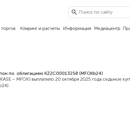
0
 торгов
Клиринг и расчеты
Информация
Медиацентр
Пр
пон по облигациям KZ2C00013258 (MFOKb24)
 KASE – MFOK) выплатило 20 oктября 2025 года седьмое ку
24).