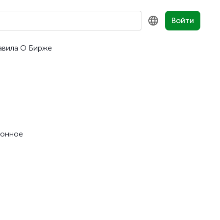
Войти
авила
О Бирже
KZ
RU
EN
понное