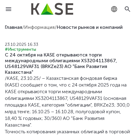
KZ
Главная
/
Информация
/
Новости рынков и компаний
RU
23.10.2025 16:33
#Инструменты
EN
С 24 октября на KASE открываются торги
международными облигациями XS3204113867,
US48129VAF31 (BRKZe23) АО "Банк Развития
Казахстана"
/KASE, 23.10.25/ – Казахстанская фондовая биржа
(KASE) сообщает о том, что с 24 октября 2025 года на
KASE открываются торги международными
облигациями XS3204113867, US48129VAF31 (основная
площадка KASE, категория "облигации", BRKZe23; 300,0
млрд тенге; 16.10.25 – 16.10.28, полугодовой купон,
18,40 % годовых; 30/360) АО "Банк Развития
Казахстана".
Точность котирования указанных облигаций в торговой