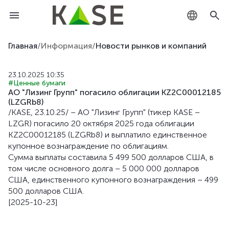
KZ
Главная
/
Информация
/
Новости рынков и компаний
RU
23.10.2025 10:35
#Ценные бумаги
EN
АО "Лизинг Групп" погасило облигации KZ2C00012185
(LZGRb8)
/KASE, 23.10.25/ – АО "Лизинг Групп" (тикер KASE –
LZGR) погасило 20 oктября 2025 года облигации
KZ2C00012185 (LZGRb8) и выплатило единственное
купонное вознаграждение по облигациям.
Сумма выплаты составила 5 499 500 долларов США, в
том числе основного долга – 5 000 000 долларов
США, единственного купонного вознаграждения – 499
500 долларов США.
[2025-10-23]